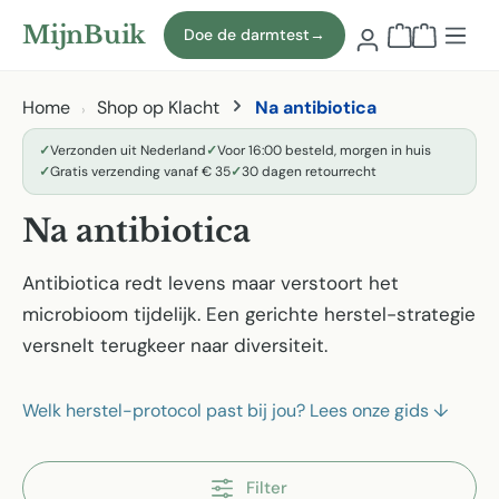
Naar hoofdinhoud
MijnBuik
Doe de darmtest
→
Winkelmand
Home
Shop op Klacht
Na antibiotica
✓
Verzonden uit Nederland
✓
Voor 16:00 besteld, morgen in huis
✓
Gratis verzending vanaf € 35
✓
30 dagen retourrecht
Na antibiotica
Antibiotica redt levens maar verstoort het
microbioom tijdelijk. Een gerichte herstel-strategie
versnelt terugkeer naar diversiteit.
Welk herstel-protocol past bij jou? Lees onze gids
↓
Filter