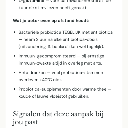
L-glutamine
— voor darmwand-herstel als de
kuur de slijmvliezen heeft geraakt.
Wat je beter even op afstand houdt:
Bacteriële probiotica TEGELIJK met antibiotica
— neem 2 uur na elke antibiotica-dosis
(uitzondering: S. boulardii kan wel tegelijk).
Immuun-gecompromitteerd — bij ernstige
immuun-zwakte altijd in overleg met arts.
Hete dranken — veel probiotica-stammen
overleven >40°C niet.
Probiotica-supplementen door warme thee —
koude of lauwe vloeistof gebruiken.
Signalen dat deze aanpak bij
jou past