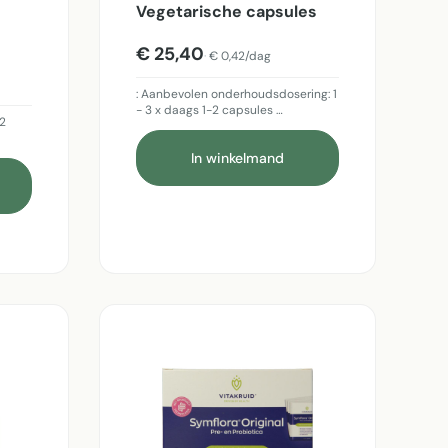
Vegetarische capsules
90
€ 25,40
€ 0,42/dag
: Aanbevolen onderhoudsdosering: 1
- 3 x daags 1-2 capsules …
-2
In winkelmand