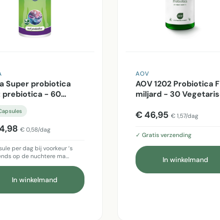
A
AOV
ra Super probiotica
AOV 1202 Probiotica F
 prebiotica - 60
miljard - 30 Vegetari
sules
capsules
Capsules
€ 46,95
€ 1,57/dag
4,98
€ 0,58/dag
✓ Gratis verzending
sule per dag bij voorkeur ‘s
ends op de nuchtere ma…
In winkelmand
In winkelmand