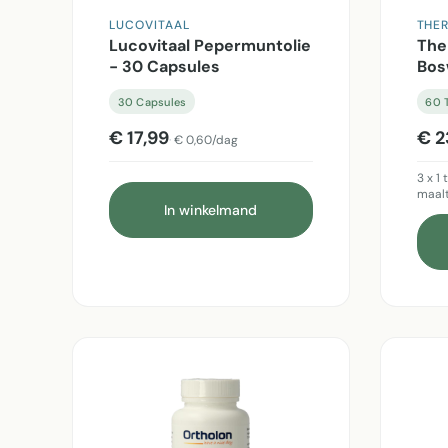
LUCOVITAAL
THE
Lucovitaal Pepermuntolie
The
- 30 Capsules
Bos
30 Capsules
60 T
€ 17,99
€ 2
€ 0,60/dag
3 x 1 
maalt
In winkelmand