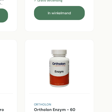
✓ Gratis verzending
e…
In winkelmand
ORTHOLON
ro
Ortholon Enzym - 60