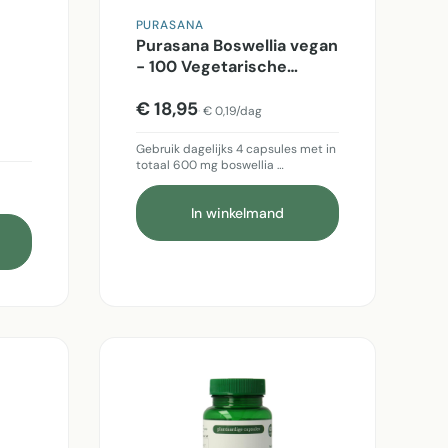
PURASANA
Purasana Boswellia vegan
- 100 Vegetarische
en
capsules
€ 18,95
€ 0,19/dag
Gebruik dagelijks 4 capsules met in
totaal 600 mg boswellia …
In winkelmand