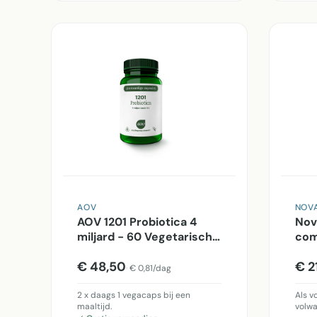
AOV
NOVA
AOV 1201 Probiotica 4
Nov
miljard - 60 Vegetarische
com
capsules
Veg
€ 48,50
€ 2
€ 0,81/dag
2 x daags 1 vegacaps bij een
Als v
maaltijd.
volwa