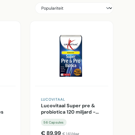
LUCOVITAAL
Lucovitaal Super pre &
es
probiotica 120 miljard -
56 Capsules
56 Capsules
€ 89,99
€ 1,61/dag