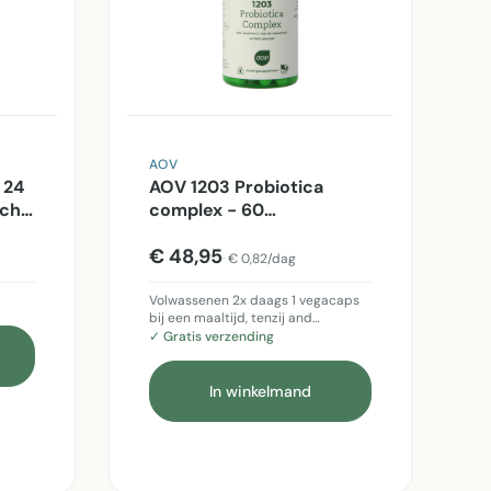
AOV
 24
AOV 1203 Probiotica
sche
complex - 60
Vegetarische capsules
€ 48,95
€ 0,82/dag
Volwassenen 2x daags 1 vegacaps
bij een maaltijd, tenzij and…
✓ Gratis verzending
In winkelmand