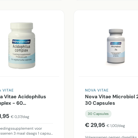
 VITAE
NOVA VITAE
a Vitae Acidophilus
Nova Vitae Microbiol 
plex - 60
30 Capsules
etarische capsules
30 Capsules
1,95
€ 0,37/dag
€ 29,95
€ 1,00/dag
oedingssupplement voor
ssenen 3 maal daags 1 capsu…
Volwassenen nemen dagelijks 