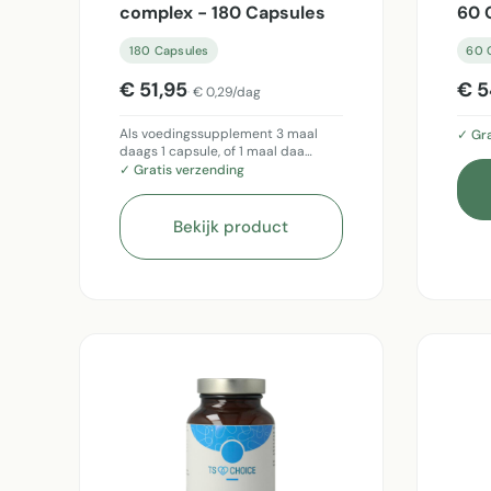
complex - 180 Capsules
60 
180 Capsules
60 
€ 51,95
€ 5
€ 0,29/dag
Als voedingssupplement 3 maal
✓ Gra
daags 1 capsule, of 1 maal daa…
✓ Gratis verzending
Bekijk product