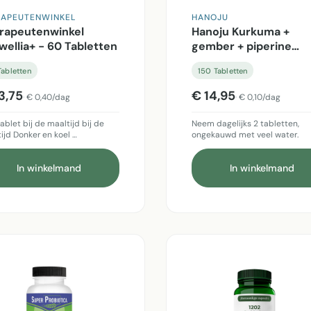
RAPEUTENWINKEL
HANOJU
rapeutenwinkel
Hanoju Kurkuma +
wellia+ - 60 Tabletten
gember + piperine
500mg - 150 Tablett
abletten
150 Tabletten
3,75
€ 14,95
€ 0,40/dag
€ 0,10/dag
tablet bij de maaltijd bij de
Neem dagelijks 2 tabletten,
ijd Donker en koel …
ongekauwd met veel water.
In winkelmand
In winkelmand