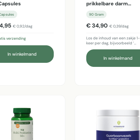
Capsules
prikkelbare darm
syndroom sachets - 
Capsules
90 Gram
Gram
4,95
€ 34,90
€ 0,92/dag
€ 0,39/dag
Los de inhoud van een zakje 1
tis verzending
keer per dag, bijvoorbeeld ’…
In winkelmand
In winkelmand