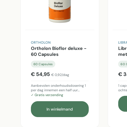
ORTHOLON
LIBR
Ortholon Bioflor deluxe -
Lib
60 Capsules
met
Cap
60 Capsules
60 
€ 54,95
€ 3
€ 0,92/dag
Aanbevolen onderhoudsdosering 1
1 cap
per dag innemen een half uur…
ocht
✓ Gratis verzending
In winkelmand