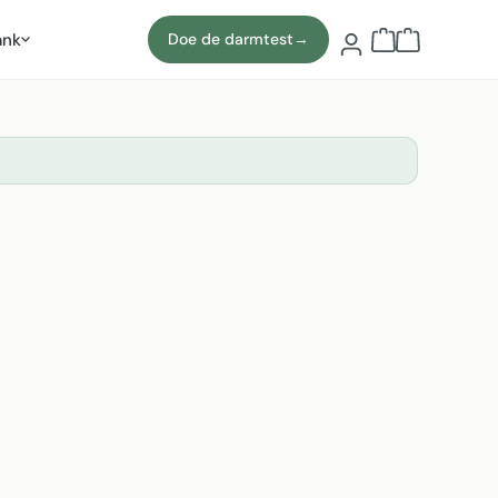
ank
Doe de darmtest
→
Winkelmand b