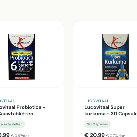
OVITAAL
LUCOVITAAL
vitaal Probiotica -
Lucovitaal Super
Kauwtabletten
kurkuma - 30 Capsul
Kauwtabletten
30 Capsules
9,99
€ 20,99
€ 0,67/dag
€ 0,70/dag