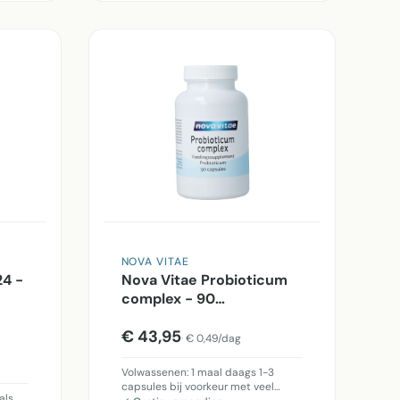
NOVA VITAE
24 -
Nova Vitae Probioticum
complex - 90
Vegetarische capsules
€ 43,95
€ 0,49/dag
Volwassenen: 1 maal daags 1-3
capsules bij voorkeur met veel…
als