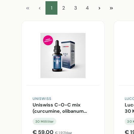
Pagina
Pagina
Pagina
Pagina
1
2
3
4
UNISWISS
LUC
Uniswiss C-O-C mix
Luco
(curcumine, olibanum
30 
(boswellia), vit c) - 30
30 Milliliter
30 
Milliliter
€ 59,00
€ 1
€ 1,97/dag