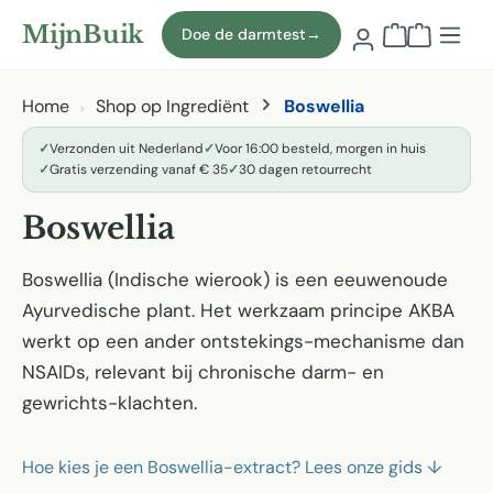
Naar hoofdinhoud
MijnBuik
Doe de darmtest
→
Winkelmand
Home
Shop op Ingrediënt
Boswellia
✓
Verzonden uit Nederland
✓
Voor 16:00 besteld, morgen in huis
✓
Gratis verzending vanaf € 35
✓
30 dagen retourrecht
Boswellia
Boswellia (Indische wierook) is een eeuwenoude
Ayurvedische plant. Het werkzaam principe AKBA
werkt op een ander ontstekings-mechanisme dan
NSAIDs, relevant bij chronische darm- en
gewrichts-klachten.
Hoe kies je een Boswellia-extract? Lees onze gids
↓