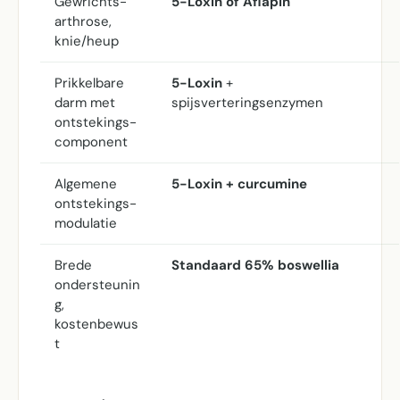
Gewrichts-
5-Loxin of Aflapin
arthrose,
knie/heup
Prikkelbare
5-Loxin
+
darm met
spijsverteringsenzymen
ontstekings-
component
Algemene
5-Loxin + curcumine
ontstekings-
modulatie
Brede
Standaard 65% boswellia
ondersteunin
g,
kostenbewus
t