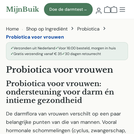
Naar hoofdinhoud
MijnBuik
Doe de darmtest
→
Winkelmand
Home
Shop op Ingrediënt
Probiotica
Probiotica voor vrouwen
✓
Verzonden uit Nederland
✓
Voor 16:00 besteld, morgen in huis
✓
Gratis verzending vanaf € 35
✓
30 dagen retourrecht
Probiotica voor vrouwen
Probiotica voor vrouwen:
ondersteuning voor darm én
intieme gezondheid
De darmflora van vrouwen verschilt op een paar
belangrijke punten van die van mannen. Vooral
hormonale schommelingen (cyclus, zwangerschap,