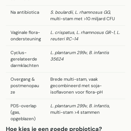
Na antibiotica
S. boulardii
,
L. rhamnosus GG
,
multi-stam met >10 miljard CFU
Vaginale flora-
L. crispatus
,
L. rhamnosus GR-1
,
L.
ondersteuning
reuteri RC-14
Cyclus-
L. plantarum 299v
,
B. infantis
gerelateerde
35624
darmklachten
Overgang &
Brede multi-stam, vaak
postmenopau
gecombineerd met soja-
ze
isoflavonen voor flora-pH
PDS-overlap
L. plantarum 299v
,
B. infantis
,
(gas,
multi-stam >4 stammen
opgeblazen)
Hoe kies je een goede probiotica?