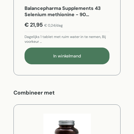
Balancepharma Supplements 43
Selenium methionine - 90
Vegetarische capsules
€ 21,95
€ 0,24/dag
Dagelijks 1 tablet met ruim water in te nemen, Bij
voorkeur …
In winkelmand
Productgalerij overslaan
Combineer met