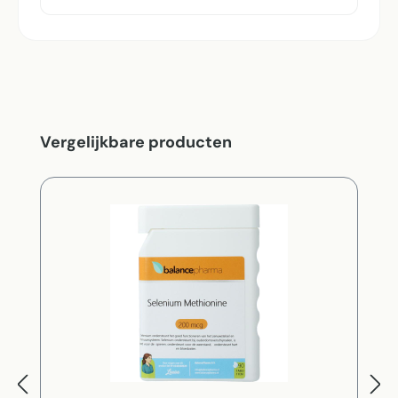
Productgalerij overslaan
Vergelijkbare producten