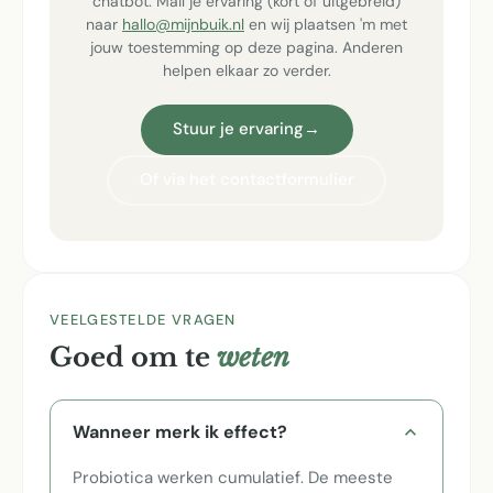
chatbot. Mail je ervaring (kort of uitgebreid)
naar
hallo@mijnbuik.nl
en wij plaatsen 'm met
jouw toestemming op deze pagina. Anderen
helpen elkaar zo verder.
Stuur je ervaring
→
Of via het contactformulier
VEELGESTELDE VRAGEN
Goed om te
weten
Wanneer merk ik effect?
Probiotica werken cumulatief. De meeste