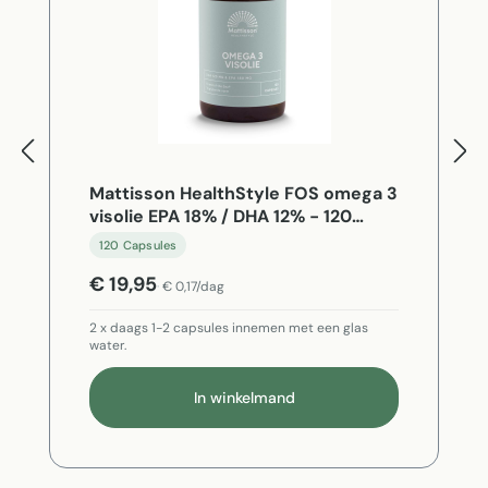
Mattisson HealthStyle FOS omega 3
visolie EPA 18% / DHA 12% - 120
Capsules
120 Capsules
€ 19,95
€ 0,17/dag
2 x daags 1-2 capsules innemen met een glas
water.
In winkelmand