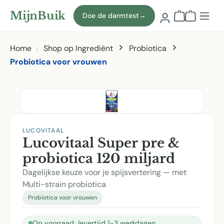
Naar hoofdinhoud
MijnBuik
Doe de darmtest
→
Winkelmand
Home
Shop op Ingrediënt
Probiotica
Probiotica voor vrouwen
Afbeeldingen overslaan
LUCOVITAAL
Lucovitaal Super pre &
probiotica 120 miljard
Dagelijkse keuze voor je spijsvertering — met
Multi-strain probiotica
Probiotica voor vrouwen
Op voorraad
·
levertijd 1-3 werkdagen