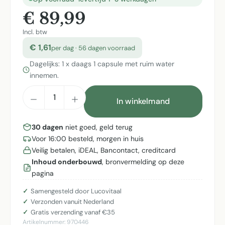
€ 89,99
Incl. btw
€ 1,61
per dag · 56 dagen voorraad
Dagelijks: 1 x daags 1 capsule met ruim water
innemen.
Producthoeveelheid: Voer de gewenste h
In winkelmand
30 dagen
niet goed, geld terug
Voor 16:00 besteld, morgen in huis
Veilig betalen, iDEAL, Bancontact, creditcard
Inhoud onderbouwd
, bronvermelding op deze
pagina
Samengesteld door Lucovitaal
Verzonden vanuit Nederland
Gratis verzending vanaf €35
Artikelnummer:
970446