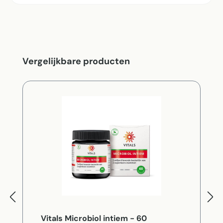
Productgalerij overslaan
Vergelijkbare producten
Vitals Microbiol intiem - 60