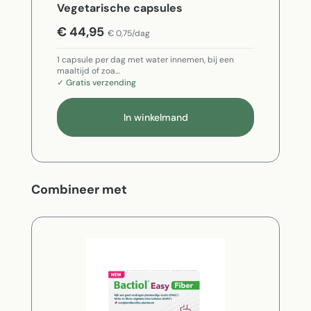
Vegetarische capsules
€ 44,95
€ 0,75/dag
1 capsule per dag met water innemen, bij een
maaltijd of zoa…
✓ Gratis verzending
In winkelmand
Productgalerij overslaan
Combineer met