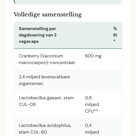
Volledige samenstelling
Samenstelling per
%
dagdosering van 2
RI
vegacaps
*
Cranberry (Vaccinium
600 mg
macrocarpon)-concentraat
2,4 miljard levensvatbare
organismen:
Lactobacillus gasseri, stam
0,8
CUL-09
miljard
CFU**
Lactobacillus acidophilus,
0,4
stam CUL-60
miljard