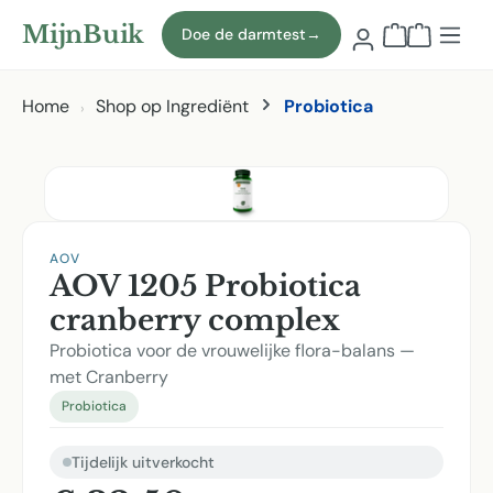
Naar hoofdinhoud
MijnBuik
Doe de darmtest
→
Winkelmand
Home
Shop op Ingrediënt
Probiotica
Afbeeldingen overslaan
AOV
AOV 1205 Probiotica
cranberry complex
Probiotica voor de vrouwelijke flora-balans —
met Cranberry
Probiotica
Tijdelijk uitverkocht