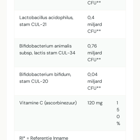
CFU**
Lactobacillus acidophilus,
0,4
stam CUL-21
miljard
CFU**
Bifidobacterium animalis
0,76
subsp, lactis stam CUL-34
miljard
CFU**
Bifidobacterium bifidum,
0,04
stam CUL-20
miljard
CFU**
Vitamine C (ascorbinezuur)
120 mg
1
5
0
%
RI* = Referentie Inname