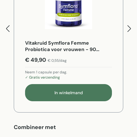
Vitakruid Symflora Femme
Probiotica voor vrouwen - 90
Vegetarische capsules
€ 49,90
€ 0,55/dag
Neem 1 capsule per dag.
✓ Gratis verzending
In winkelmand
Productgalerij overslaan
Combineer met