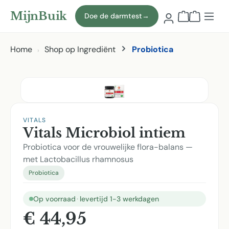
Naar hoofdinhoud
MijnBuik
Doe de darmtest
→
Winkelmand
Home
Shop op Ingrediënt
Probiotica
Afbeeldingen overslaan
VITALS
Vitals Microbiol intiem
Probiotica voor de vrouwelijke flora-balans —
met Lactobacillus rhamnosus
Probiotica
Op voorraad
·
levertijd 1-3 werkdagen
€ 44,95