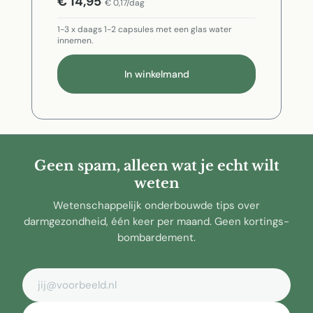
€ 14,95
€ 0,17/dag
1-3 x daags 1-2 capsules met een glas water
innemen.
In winkelmand
Geen spam, alleen wat je echt wilt
weten
Wetenschappelijk onderbouwde tips over
darmgezondheid, één keer per maand. Geen kortings-
bombardement.
E-mailadres