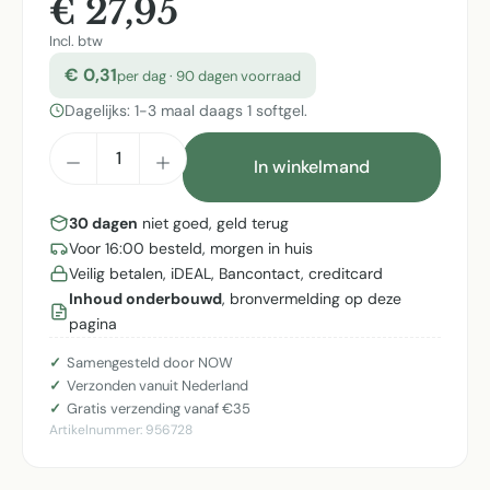
€ 27,95
Incl. btw
€ 0,31
per dag · 90 dagen voorraad
Dagelijks: 1-3 maal daags 1 softgel.
Producthoeveelheid: Voer de gewenste h
In winkelmand
30 dagen
niet goed, geld terug
Voor 16:00 besteld, morgen in huis
Veilig betalen, iDEAL, Bancontact, creditcard
Inhoud onderbouwd
, bronvermelding op deze
pagina
Samengesteld door NOW
Verzonden vanuit Nederland
Gratis verzending vanaf €35
Artikelnummer:
956728