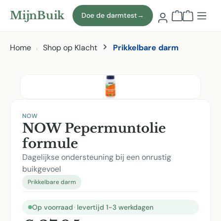
Naar hoofdinhoud
MijnBuik
Doe de darmtest
→
Winkelmand
Home
Shop op Klacht
Prikkelbare darm
Afbeeldingen overslaan
NOW
NOW Pepermuntolie
formule
Dagelijkse ondersteuning bij een onrustig
buikgevoel
Prikkelbare darm
Op voorraad
·
levertijd 1-3 werkdagen