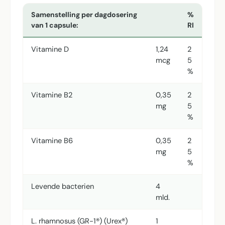
Samenstelling per dagdosering
%
van 1 capsule:
RI
Vitamine D
1,24
2
mcg
5
%
Vitamine B2
0,35
2
mg
5
%
Vitamine B6
0,35
2
mg
5
%
Levende bacterien
4
mld.
L. rhamnosus (GR-1®) (Urex®)
1