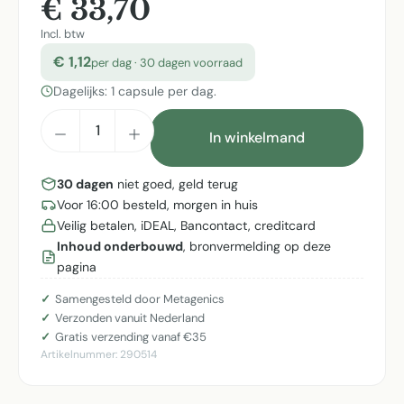
€ 33,70
Incl. btw
€ 1,12
per dag · 30 dagen voorraad
Dagelijks: 1 capsule per dag.
Producthoeveelheid: Voer de gewenste h
In winkelmand
30 dagen
niet goed, geld terug
Voor 16:00 besteld, morgen in huis
Veilig betalen, iDEAL, Bancontact, creditcard
Inhoud onderbouwd
, bronvermelding op deze
pagina
Samengesteld door Metagenics
Verzonden vanuit Nederland
Gratis verzending vanaf €35
Artikelnummer:
290514