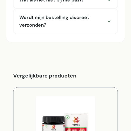
Wordt mijn bestelling discreet
verzonden?
Productgalerij overslaan
Vergelijkbare producten