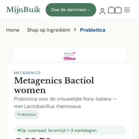
Naar hoofdinhoud
MijnBuik
Doe de darmtest
→
Winkelmand
Home
Shop op Ingrediënt
Probiotica
Afbeeldingen overslaan
METAGENICS
Metagenics Bactiol
women
Probiotica voor de vrouwelijke flora-balans —
met Lactobacillus rhamnosus
Probiotica
Op voorraad
·
levertijd 1-3 werkdagen