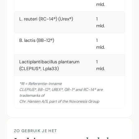
mld.
L. reuteri (RC-14®) (Urex®)
1
mld.
B. lactis (BB-12®)
1
mld.
Lactiplantibacillus plantarum
1
(CLEPIUS®, Lpla33)
mld.
*RI = Referentie-Inname
CLEPIUS®, BB-12®, UREX®, GR-1® and RC-14® are
trademarks of
Chr. Hansen A/S, part of the Novonesis Group
ZO GEBRUIK JE HET