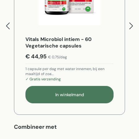
Vitals Microbiol intiem - 60
Vegetarische capsules
€ 44,95
€ 0,75/dag
1 capsule per dag met water innemen, bij een
maaltijd of zoa…
✓ Gratis verzending
In winkelmand
Productgalerij overslaan
Combineer met