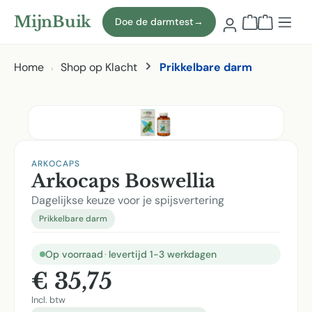
Naar hoofdinhoud
MijnBuik
Doe de darmtest
→
Winkelmand
Home
Shop op Klacht
Prikkelbare darm
Afbeeldingen overslaan
ARKOCAPS
Arkocaps Boswellia
Dagelijkse keuze voor je spijsvertering
Prikkelbare darm
Op voorraad
·
levertijd 1-3 werkdagen
€ 35,75
Incl. btw