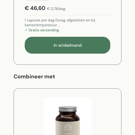
€ 46,60
€ 0,78/dag
1 capsule per dag Droog, afgesloten en bij
kamertemperatuur …
✓ Gratis verzending
In winkelmand
Productgalerij overslaan
Combineer met