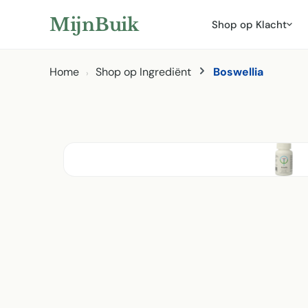
ar hoofdinhoud
Naar zoeken
Naar hoofdnavigatie
MijnBuik
Shop op Klacht
Home
Shop op Ingrediënt
Boswellia
Afbeeldingen overslaan