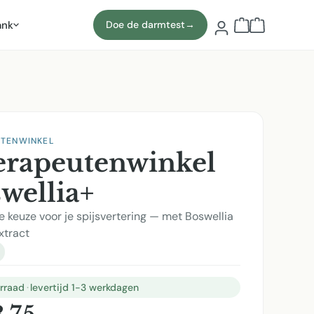
ank
Doe de darmtest
→
Winkelmand b
UTENWINKEL
rapeutenwinkel
wellia+
e keuze voor je spijsvertering — met Boswellia
xtract
rraad
·
levertijd 1-3 werkdagen