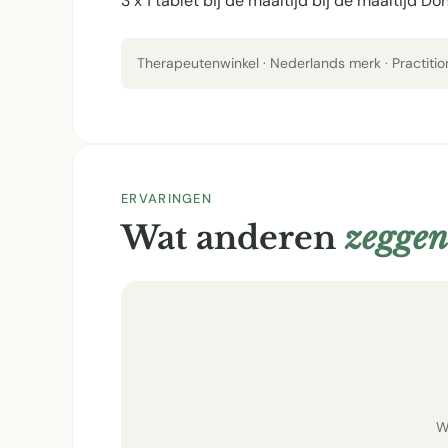
3 x 1 tablet bij de maaltijd bij de maaltijd D
Therapeutenwinkel · Nederlands merk · Practiti
ERVARINGEN
Wat anderen
zeggen
W