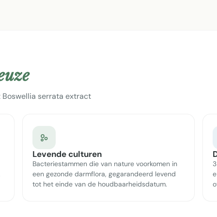
keuze
 Boswellia serrata extract
Levende culturen
D
Bacteriestammen die van nature voorkomen in
3
.
een gezonde darmflora, gegarandeerd levend
e
tot het einde van de houdbaarheidsdatum.
o