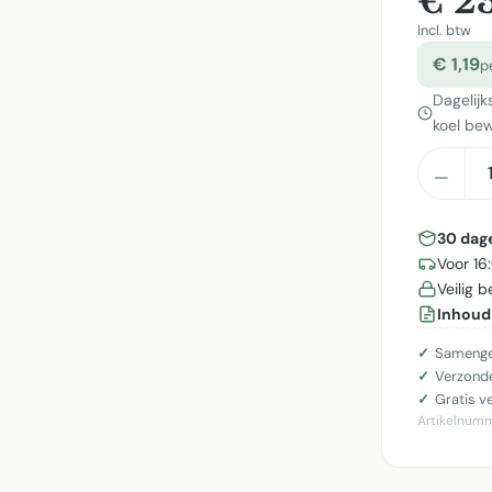
€ 23
Incl. btw
€ 1,19
p
Dagelijk
koel be
Produ
30 dag
Voor 16
Veilig 
Inhoud
Samenge
Verzonde
Gratis v
Artikelnum