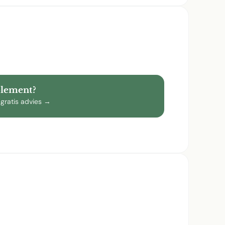
plement?
 gratis advies →