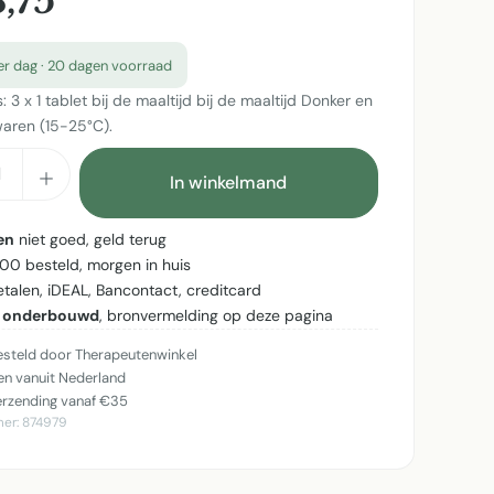
,75
er dag · 20 dagen voorraad
s: 3 x 1 tablet bij de maaltijd bij de maaltijd Donker en
waren (15-25°C).
cthoeveelheid: Voer de gewenste hoeveel
In winkelmand
en
niet goed, geld terug
:00 besteld, morgen in huis
betalen, iDEAL, Bancontact, creditcard
 onderbouwd
, bronvermelding op deze pagina
steld door Therapeutenwinkel
n vanuit Nederland
erzending vanaf €35
mer:
874979