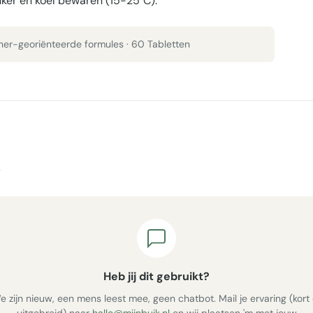
onker en koel bewaren (15-25°C).
oner-georiënteerde formules · 60 Tabletten
Heb jij dit gebruikt?
e zijn nieuw, een mens leest mee, geen chatbot. Mail je ervaring (kort 
uitgebreid) naar
hallo@mijnbuik.nl
en wij plaatsen 'm met jouw