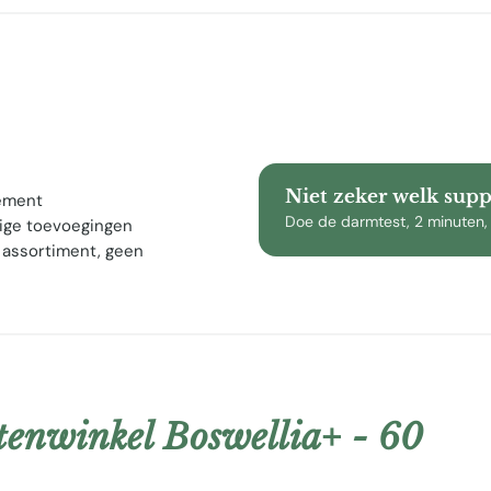
Niet zeker welk sup
lement
Doe de darmtest, 2 minuten,
ige toevoegingen
 assortiment, geen
enwinkel Boswellia+ - 60