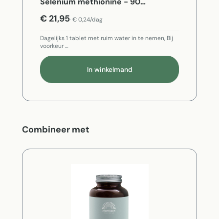
Selenium methionine - 90
Vegetarische capsules
€ 21,95
€ 0,24/dag
Dagelijks 1 tablet met ruim water in te nemen, Bij
voorkeur …
In winkelmand
Productgalerij overslaan
Combineer met