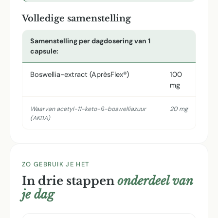
Volledige samenstelling
Samenstelling per dagdosering van 1
capsule:
Boswellia-extract (AprèsFlex®)
100
mg
Waarvan acetyl-11-keto-ß-boswelliazuur
20 mg
(AKBA)
ZO GEBRUIK JE HET
In drie stappen
onderdeel van
je dag