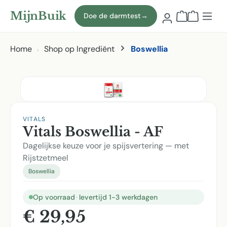
Naar hoofdinhoud
MijnBuik
Doe de darmtest
→
Winkelmand
Home
Shop op Ingrediënt
Boswellia
Afbeeldingen overslaan
VITALS
Vitals Boswellia - AF
Dagelijkse keuze voor je spijsvertering — met
Rijstzetmeel
Boswellia
Op voorraad
·
levertijd 1-3 werkdagen
€ 29,95