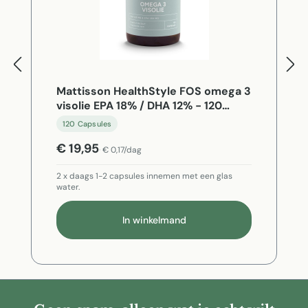
Mattisson HealthStyle FOS omega 3
visolie EPA 18% / DHA 12% - 120
Capsules
120 Capsules
€ 19,95
€ 0,17/dag
2 x daags 1-2 capsules innemen met een glas
water.
In winkelmand