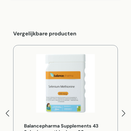
Productgalerij overslaan
Vergelijkbare producten
Balancepharma Supplements 43