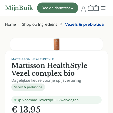
Naar hoofdinhoud
MijnBuik
Doe de darmtest
→
Winkelmand
Home
Shop op Ingrediënt
Vezels & prebiotica
Afbeeldingen overslaan
MATTISSON HEALTHSTYLE
Mattisson HealthStyle
Vezel complex bio
Dagelijkse keuze voor je spijsvertering
Vezels & prebiotica
Op voorraad
·
levertijd 1-3 werkdagen
€ 13,95