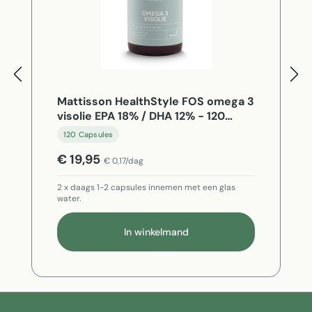
Mattisson HealthStyle FOS omega 3
visolie EPA 18% / DHA 12% - 120
Capsules
120 Capsules
€ 19,95
€ 0,17/dag
2 x daags 1-2 capsules innemen met een glas
water.
In winkelmand