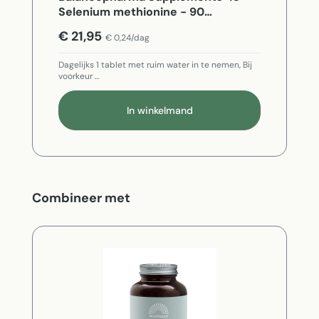
Selenium methionine - 90
Vegetarische capsules
€ 21,95
€ 0,24/dag
Dagelijks 1 tablet met ruim water in te nemen, Bij
voorkeur …
In winkelmand
Productgalerij overslaan
Combineer met