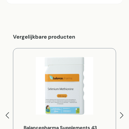
Productgalerij overslaan
Vergelijkbare producten
Balancepharma Supplements 43