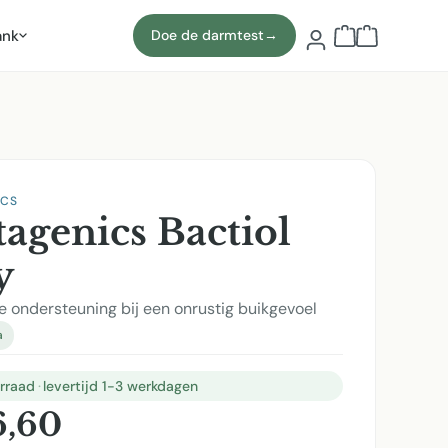
ank
Doe de darmtest
→
Winkelmand b
ICS
agenics Bactiol
y
e ondersteuning bij een onrustig buikgevoel
a
rraad
·
levertijd 1-3 werkdagen
6,60