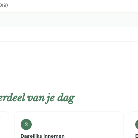
019)
rdeel van je dag
2
Dagelijks innemen
E