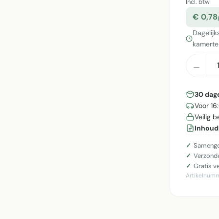
Incl. btw
€ 0,78
Dagelijk
kamerte
Produ
30 dag
Voor 16
Veilig 
Inhoud
Samenge
Verzonde
Gratis v
Artikelnum