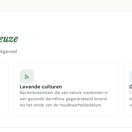
keuze
ikgevoel
Levende culturen
D
Bacteriestammen die van nature voorkomen in
1
.
een gezonde darmflora, gegarandeerd levend
k
tot het einde van de houdbaarheidsdatum.
o