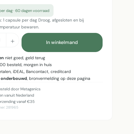
per dag · 60 dagen voorraad
s: 1 capsule per dag Droog, afgesloten en bij
mperatuur bewaren.
cthoeveelheid: Voer de gewenste hoeveel
In winkelmand
en
niet goed, geld terug
:00 besteld, morgen in huis
betalen, iDEAL, Bancontact, creditcard
 onderbouwd
, bronvermelding op deze pagina
steld door Metagenics
n vanuit Nederland
erzending vanaf €35
mer:
281965