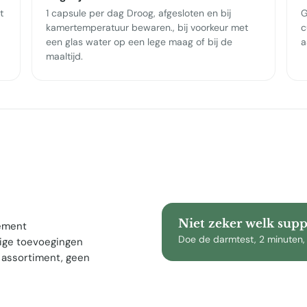
t
1 capsule per dag Droog, afgesloten en bij
G
kamertemperatuur bewaren., bij voorkeur met
c
een glas water op een lege maag of bij de
a
maaltijd.
Niet zeker welk sup
lement
Doe de darmtest, 2 minuten,
ige toevoegingen
 assortiment, geen