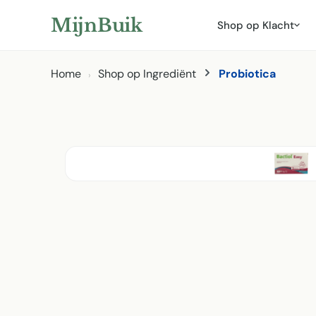
ar hoofdinhoud
Naar zoeken
Naar hoofdnavigatie
MijnBuik
Shop op Klacht
Home
Shop op Ingrediënt
Probiotica
Afbeeldingen overslaan