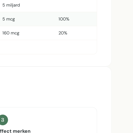
5 miljard
5 mcg
100%
160 mcg
20%
3
ffect merken