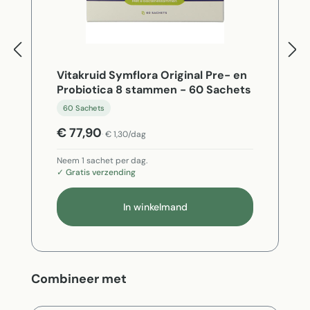
Vitakruid Symflora Original Pre- en
Probiotica 8 stammen - 60 Sachets
60 Sachets
€ 77,90
€ 1,30/dag
Neem 1 sachet per dag.
✓ Gratis verzending
In winkelmand
Productgalerij overslaan
Combineer met