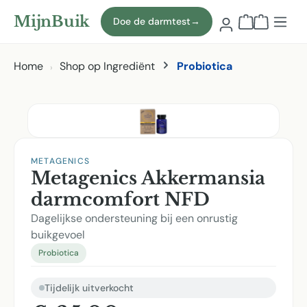
Naar hoofdinhoud
MijnBuik
Doe de darmtest
→
Winkelmand
Home
Shop op Ingrediënt
Probiotica
Afbeeldingen overslaan
METAGENICS
Metagenics Akkermansia
darmcomfort NFD
Dagelijkse ondersteuning bij een onrustig
buikgevoel
Probiotica
Tijdelijk uitverkocht