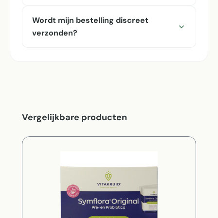
Wordt mijn bestelling discreet
verzonden?
Productgalerij overslaan
Vergelijkbare producten