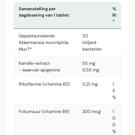
Samenstelling per
%
dagdosering van 1 tablet:
RI
*
Gepasteuriseerde
30
Akkermansia muciniphila
miljard
MucT®
bacteriën
Kamille-extract
55 mg
- waarvan apigenine
0,55 mg
Riboflavine (vitamine B2)
0,21 mg
1
5
%
Foliumzuur (vitamine B9)
200 mcg
1
0
0
%