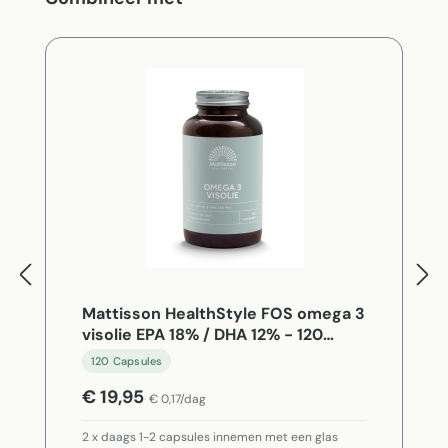
Mattisson HealthStyle FOS omega 3
visolie EPA 18% / DHA 12% - 120
Capsules
120 Capsules
€ 19,95
€ 0,17/dag
2 x daags 1-2 capsules innemen met een glas