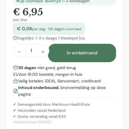
Op voorraad
·
levertijd 1-3 werkdagen
€ 6,95
Incl. btw
€ 0,06
per dag · 125 dagen voorraad
Dagelijks: 1-2 x daags 1 theelepel (ca.
Producthoeveelheid: Voer de gewenste h
In winkelmand
30 dagen
niet goed, geld terug
Voor 16:00 besteld, morgen in huis
Veilig betalen, iDEAL, Bancontact, creditcard
Inhoud onderbouwd
, bronvermelding op deze
pagina
Samengesteld door Mattisson HealthStyle
Verzonden vanuit Nederland
Gratis verzending vanaf €35
Artikelnummer:
886902