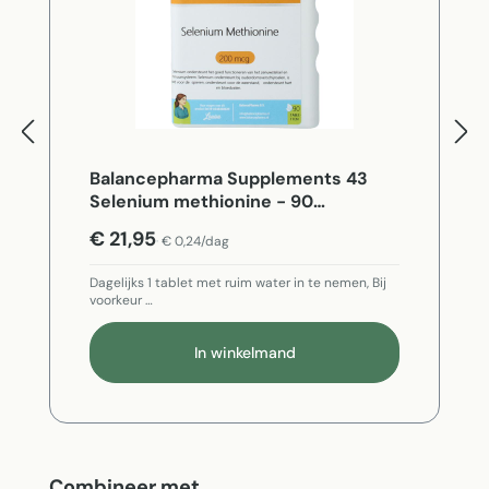
Balancepharma Supplements 43
Selenium methionine - 90
Vegetarische capsules
€ 21,95
€ 0,24/dag
Dagelijks 1 tablet met ruim water in te nemen, Bij
voorkeur …
In winkelmand
Productgalerij overslaan
Combineer met