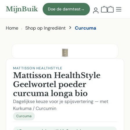
Naar hoofdinhoud
MijnBuik
Doe de darmtest
→
Winkelmand
Home
Shop op Ingrediënt
Curcuma
Afbeeldingen overslaan
MATTISSON HEALTHSTYLE
Mattisson HealthStyle
Geelwortel poeder
curcuma longa bio
Dagelijkse keuze voor je spijsvertering — met
Kurkuma / Curcumin
Curcuma