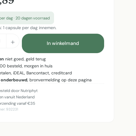
,89
per dag · 20 dagen voorraad
s: 1 capsule per dag innemen.
cthoeveelheid: Voer de gewenste hoeveel
In winkelmand
en
niet goed, geld terug
:00 besteld, morgen in huis
betalen, iDEAL, Bancontact, creditcard
 onderbouwd
, bronvermelding op deze pagina
steld door Nutriphyt
n vanuit Nederland
erzending vanaf €35
mer:
932231