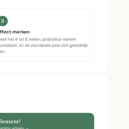
3
ffect merken
eef het 4 tot 8 weken, probiotica werken
umulatief, en de microbiota past zich geleidelijk
an.
plement?
 gratis advies →