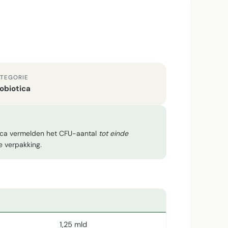
TEGORIE
obiotica
tica vermelden het CFU-aantal
tot einde
e verpakking.
1,25 mld