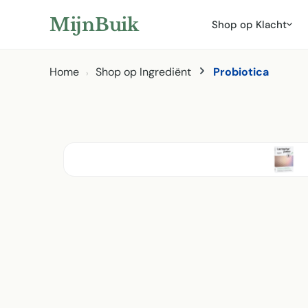
ar hoofdinhoud
Naar zoeken
Naar hoofdnavigatie
MijnBuik
Shop op Klacht
Home
Shop op Ingrediënt
Probiotica
Afbeeldingen overslaan