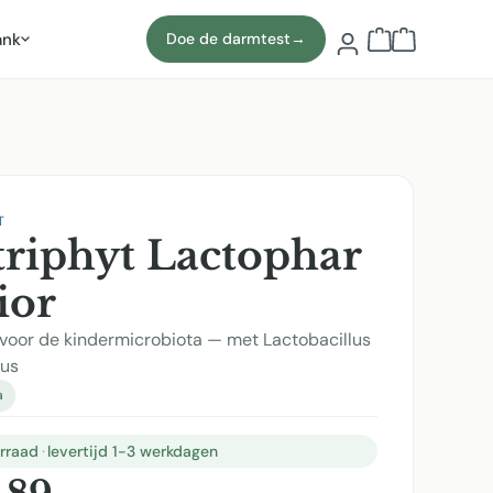
ank
Doe de darmtest
→
Winkelmand b
T
riphyt Lactophar
ior
 voor de kindermicrobiota — met Lactobacillus
lus
a
rraad
·
levertijd 1-3 werkdagen