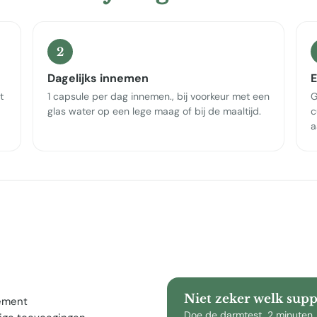
2
Dagelijks innemen
E
t
1 capsule per dag innemen., bij voorkeur met een
G
glas water op een lege maag of bij de maaltijd.
c
a
Niet zeker welk sup
lement
Doe de darmtest, 2 minuten,