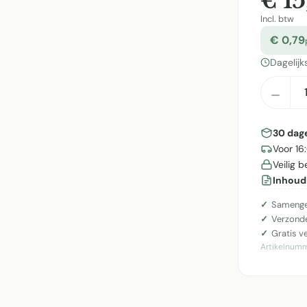
€ 15
Incl. btw
€ 0,79
Dagelijk
Produ
30 dag
Voor 16
Veilig 
Inhoud
Samenge
Verzonde
Gratis v
Artikelnum