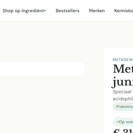
Shop op Ingrediënt
Bestsellers
Merken
Kennisb
METAGEN
Met
jun
Speciaal
acidophi
Probiotic
Op voo