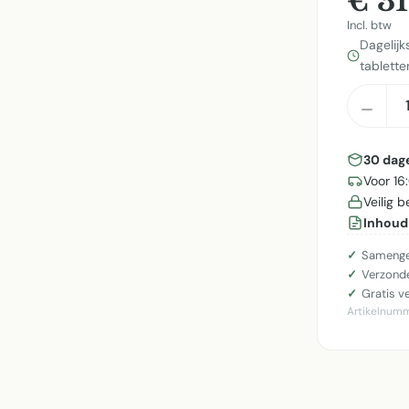
€ 31
Incl. btw
Dagelijk
tablette
Produ
30 dag
Voor 16
Veilig 
Inhoud
Samenge
Verzonde
Gratis v
Artikelnum