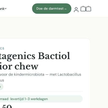
ank
Doe de darmtest
→
Winkelmand b
ICS
agenics Bactiol
ior chew
 voor de kindermicrobiota — met Lactobacillus
lus
a
rraad
·
levertijd 1-3 werkdagen