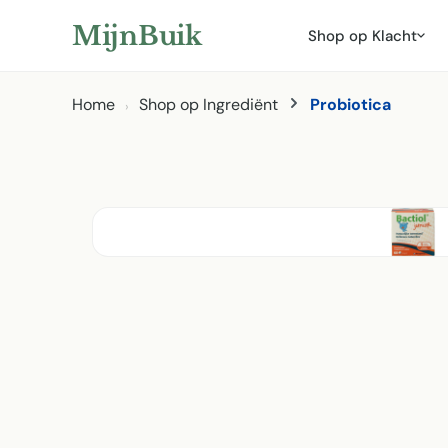
ar hoofdinhoud
Naar zoeken
Naar hoofdnavigatie
MijnBuik
Shop op Klacht
Home
Shop op Ingrediënt
Probiotica
Afbeeldingen overslaan