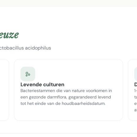
keuze
tobacillus acidophilus
Levende culturen
D
Bacteriestammen die van nature voorkomen in
1
.
een gezonde darmflora, gegarandeerd levend
t
tot het einde van de houdbaarheidsdatum.
e
a