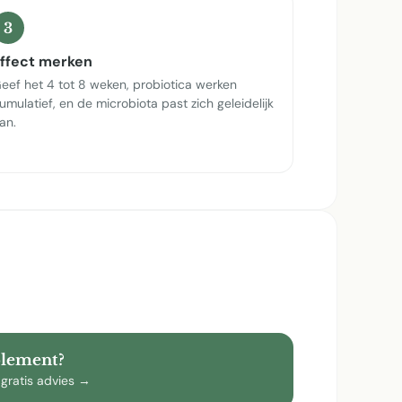
3
ffect merken
eef het 4 tot 8 weken, probiotica werken
umulatief, en de microbiota past zich geleidelijk
an.
plement?
 gratis advies →