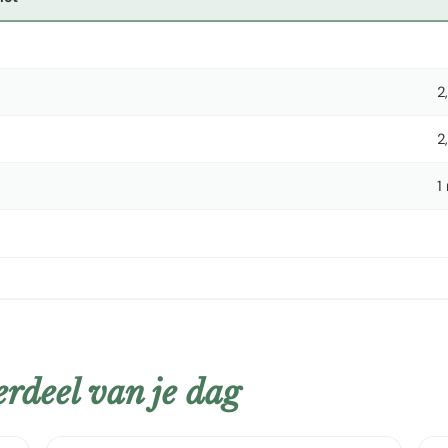
2
2
1
rdeel van je dag