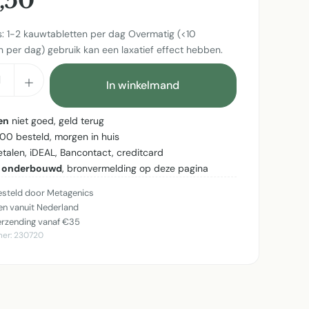
,50
s: 1-2 kauwtabletten per dag Overmatig (<10
n per dag) gebruik kan een laxatief effect hebben.
cthoeveelheid: Voer de gewenste hoeveel
In winkelmand
en
niet goed, geld terug
:00 besteld, morgen in huis
betalen, iDEAL, Bancontact, creditcard
 onderbouwd
, bronvermelding op deze pagina
steld door Metagenics
n vanuit Nederland
erzending vanaf €35
mer:
230720