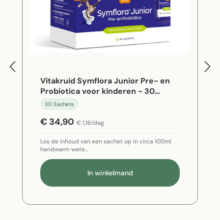
Vitakruid Symflora Junior Pre- en
Probiotica voor kinderen - 30
Sachets
30 Sachets
€ 34,90
€ 1,16/dag
Los de inhoud van een sachet op in circa 100ml
handwarm wate…
In winkelmand