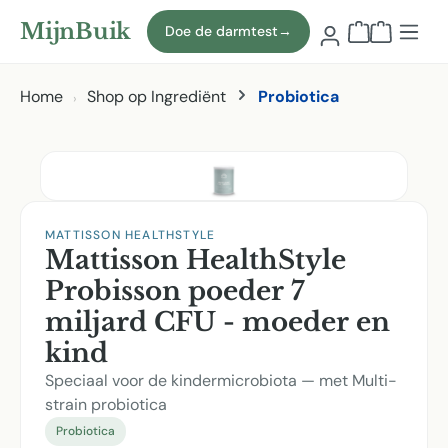
Naar hoofdinhoud
MijnBuik
Doe de darmtest
→
Winkelmand
Home
Shop op Ingrediënt
Probiotica
Afbeeldingen overslaan
MATTISSON HEALTHSTYLE
Mattisson HealthStyle
Probisson poeder 7
miljard CFU - moeder en
kind
Speciaal voor de kindermicrobiota — met Multi-
strain probiotica
Probiotica