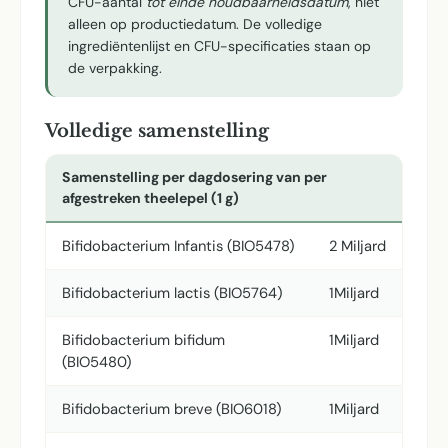
CFU-aantal
tot einde houdbaarheidsdatum
, niet
alleen op productiedatum. De volledige
ingrediëntenlijst en CFU-specificaties staan op
de verpakking.
Volledige samenstelling
Samenstelling per dagdosering van per
afgestreken theelepel (1 g)
Bifidobacterium Infantis (BIO5478)
2 Miljard
Bifidobacterium lactis (BIO5764)
1Miljard
Bifidobacterium bifidum
1Miljard
(BIO5480)
Bifidobacterium breve (BIO6018)
1Miljard