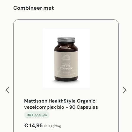
Productgalerij overslaan
Combineer met
Mattisson HealthStyle Organic
vezelcomplex bio - 90 Capsules
90 Capsules
€ 14,95
€ 0,17/dag