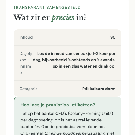
TRANSPARANT SAMENGESTELD
Wat zit er
precies
in?
Inhoud
90
Dagelij
Los de inhoud van een zakje 1-2 keer per
kse
dag, bijvoorbeeld ’s ochtends en ’s avonds,
innam
op in een glas water en drink op.
e
Categorie
Prikkelbare darm
Hoe lees je probiotica-etiketten?
Let op het
aantal CFU's
(Colony-Forming Units)
per dagdosering, dit is het aantal levende
bacteriën. Goede probiotica vermelden het
CFU-aantal
tot einde houdbaarheidsdatum
, niet