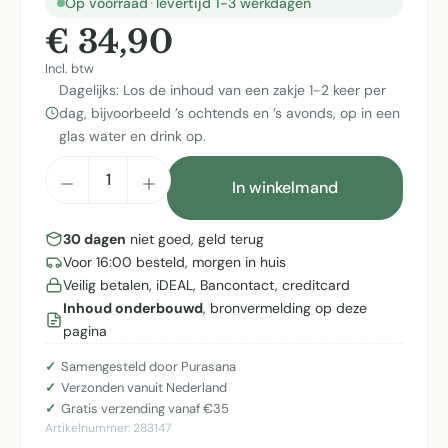
Op voorraad
·
levertijd 1-3 werkdagen
€ 34,90
Incl. btw
Dagelijks: Los de inhoud van een zakje 1-2 keer per
dag, bijvoorbeeld ’s ochtends en ’s avonds, op in een
glas water en drink op.
Producthoeveelheid: Voer de gewenste h
In winkelmand
30 dagen
niet goed, geld terug
Voor 16:00 besteld, morgen in huis
Veilig betalen, iDEAL, Bancontact, creditcard
Inhoud onderbouwd
, bronvermelding op deze
pagina
Samengesteld door Purasana
Verzonden vanuit Nederland
Gratis verzending vanaf €35
Artikelnummer:
283147