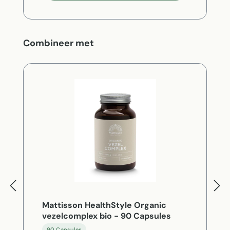
Productgalerij overslaan
Combineer met
Mattisson HealthStyle Organic
vezelcomplex bio - 90 Capsules
90 Capsules