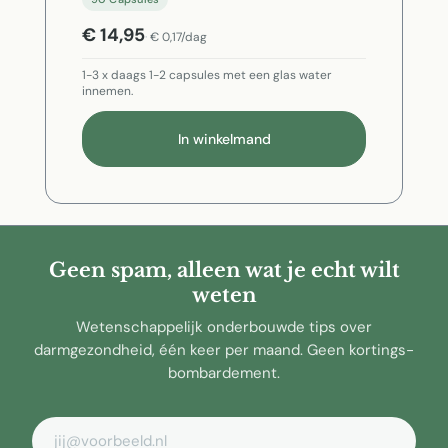
€ 14,95
€ 0,17/dag
1-3 x daags 1-2 capsules met een glas water
innemen.
In winkelmand
Geen spam, alleen wat je echt wilt
weten
Wetenschappelijk onderbouwde tips over
darmgezondheid, één keer per maand. Geen kortings-
bombardement.
E-mailadres