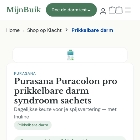
Naar hoofdinhoud
MijnBuik
Doe de darmtest
→
Winkelmand
Home
Shop op Klacht
Prikkelbare darm
Afbeeldingen overslaan
PURASANA
Purasana Puracolon pro
prikkelbare darm
syndroom sachets
Dagelijkse keuze voor je spijsvertering — met
Inuline
Prikkelbare darm