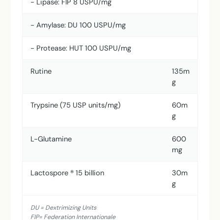
- Lipase: FIP 8 USPU/mg
- Amylase: DU 100 USPU/mg
- Protease: HUT 100 USPU/mg
Rutine
135m
g
Trypsine (75 USP units/mg)
60m
g
L-Glutamine
600
mg
Lactospore ® 15 billion
30m
g
DU = Dextrimizing Units
FIP= Federation Internationale