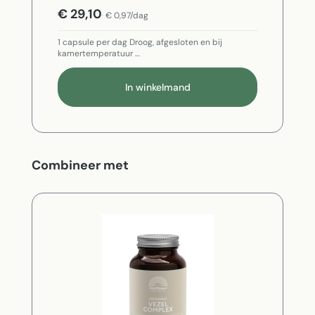
€ 29,10
€ 0,97/dag
1 capsule per dag Droog, afgesloten en bij
kamertemperatuur …
In winkelmand
Productgalerij overslaan
Combineer met