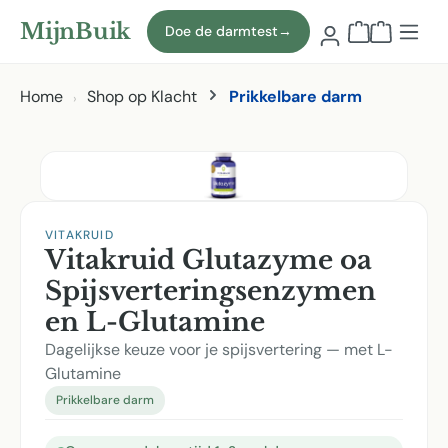
Naar hoofdinhoud
MijnBuik
Doe de darmtest
→
Winkelmand
Home
Shop op Klacht
Prikkelbare darm
Afbeeldingen overslaan
VITAKRUID
Vitakruid Glutazyme oa
Spijsverteringsenzymen
en L-Glutamine
Dagelijkse keuze voor je spijsvertering — met L-
Glutamine
Prikkelbare darm