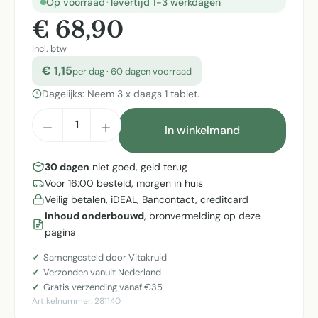
Op voorraad
·
levertijd 1-3 werkdagen
€ 68,90
Incl. btw
€ 1,15
per dag · 60 dagen voorraad
Dagelijks: Neem 3 x daags 1 tablet.
Producthoeveelheid: Voer de gewenste h
In winkelmand
30 dagen
niet goed, geld terug
Voor 16:00 besteld, morgen in huis
Veilig betalen, iDEAL, Bancontact, creditcard
Inhoud onderbouwd
, bronvermelding op deze
pagina
Samengesteld door Vitakruid
Verzonden vanuit Nederland
Gratis verzending vanaf €35
Artikelnummer:
281140