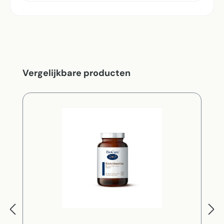
Productgalerij overslaan
Vergelijkbare producten