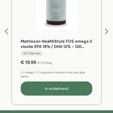
Mattisson HealthStyle FOS omega 3
visolie EPA 18% / DHA 12% - 120
Capsules
120 Capsules
€ 19,95
€ 0,17/dag
2 x daags 1-2 capsules innemen met een glas
water.
In winkelmand