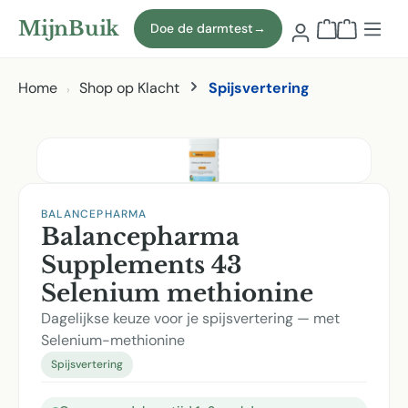
Naar hoofdinhoud
MijnBuik
Doe de darmtest
→
Winkelmand
Home
Shop op Klacht
Spijsvertering
Afbeeldingen overslaan
BALANCEPHARMA
Balancepharma
Supplements 43
Selenium methionine
Dagelijkse keuze voor je spijsvertering — met
Selenium-methionine
Spijsvertering