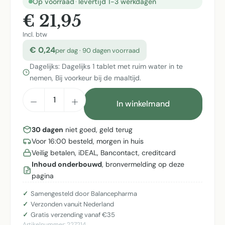
Op voorraad
·
levertijd 1-3 werkdagen
€ 21,95
Incl. btw
€ 0,24
per dag · 90 dagen voorraad
Dagelijks: Dagelijks 1 tablet met ruim water in te
nemen, Bij voorkeur bij de maaltijd.
Producthoeveelheid: Voer de gewenste h
In winkelmand
30 dagen
niet goed, geld terug
Voor 16:00 besteld, morgen in huis
Veilig betalen, iDEAL, Bancontact, creditcard
Inhoud onderbouwd
, bronvermelding op deze
pagina
Samengesteld door Balancepharma
Verzonden vanuit Nederland
Gratis verzending vanaf €35
Artikelnummer:
227214