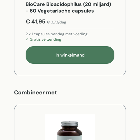
BioCare Bioacidophilus (20 miljard)
- 60 Vegetarische capsules
€ 41,95
€ 0,70/dag
2 x 1 capsules per dag met voeding.
✓ Gratis verzending
In winkelmand
Productgalerij overslaan
Combineer met