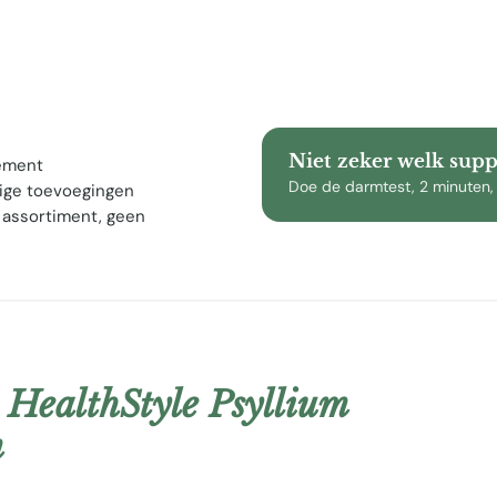
Niet zeker welk sup
lement
Doe de darmtest, 2 minuten,
ige toevoegingen
 assortiment, geen
 HealthStyle Psyllium
m