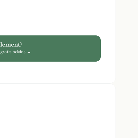
plement?
 gratis advies →