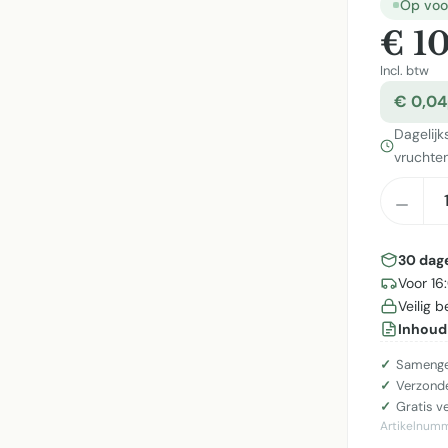
Op voo
€ 1
Incl. btw
€ 0,04
Dagelijk
vruchten
Produ
30 dag
Voor 16
Veilig 
Inhoud
Samenges
Verzonde
Gratis v
Artikelnum