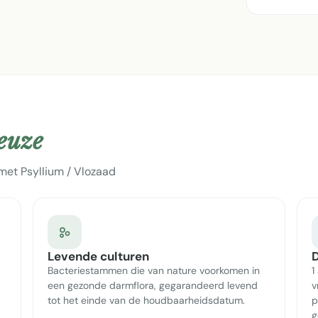
keuze
met Psyllium / Vlozaad
Levende culturen
D
Bacteriestammen die van nature voorkomen in
1
.
een gezonde darmflora, gegarandeerd levend
v
tot het einde van de houdbaarheidsdatum.
p
g