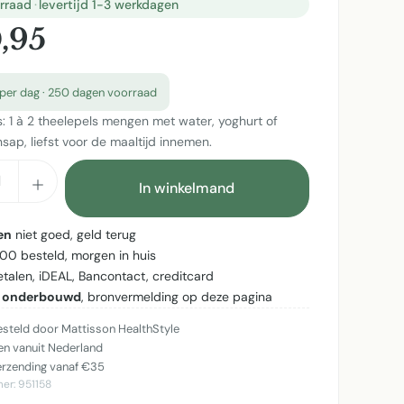
rraad
·
levertijd 1-3 werkdagen
0,95
per dag · 250 dagen voorraad
s: 1 à 2 theelepels mengen met water, yoghurt of
sap, liefst voor de maaltijd innemen.
cthoeveelheid: Voer de gewenste hoeveel
In winkelmand
en
niet goed, geld terug
:00 besteld, morgen in huis
betalen, iDEAL, Bancontact, creditcard
 onderbouwd
, bronvermelding op deze pagina
teld door Mattisson HealthStyle
n vanuit Nederland
erzending vanaf €35
mer:
951158