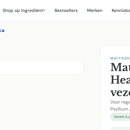
Shop op Ingrediënt
Bestsellers
Merken
Kennisb
ca
MATTISSO
Mat
Hea
vez
Voor reg
Psyllium 
Vezels & 