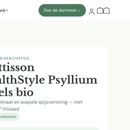
ank
Doe de darmtest
→
Winkelmand b
N HEALTHSTYLE
tisson
lthStyle Psyllium
els bio
elmaat en soepele spijsvertering — met
/ Vlozaad
prebiotica