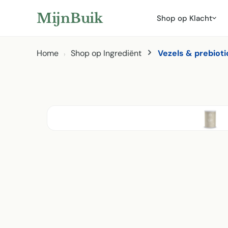
ar hoofdinhoud
Naar zoeken
Naar hoofdnavigatie
MijnBuik
Shop op Klacht
Home
Shop op Ingrediënt
Vezels & prebioti
Afbeeldingen overslaan