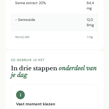
Senna extract 20%
64,4
mg
- Sennoside
12,0
8mg
Karwij olie
1 mg
ZO GEBRUIK JE HET
In drie stappen
onderdeel van
je dag
1
Vast moment kiezen