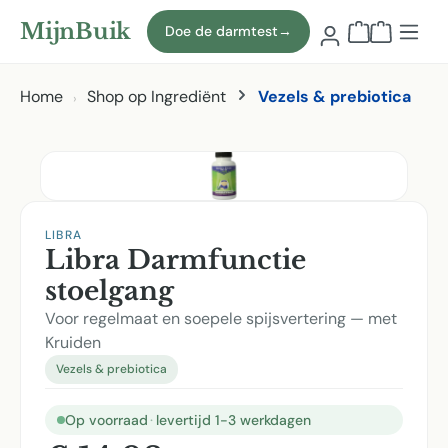
Naar hoofdinhoud
MijnBuik
Doe de darmtest
→
Winkelmand
Home
Shop op Ingrediënt
Vezels & prebiotica
Afbeeldingen overslaan
LIBRA
Libra Darmfunctie
stoelgang
Voor regelmaat en soepele spijsvertering — met
Kruiden
Vezels & prebiotica
Op voorraad
·
levertijd 1-3 werkdagen