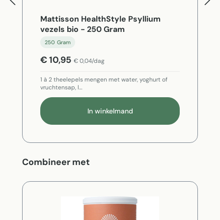
Mattisson HealthStyle Psyllium
vezels bio - 250 Gram
250 Gram
€ 10,95
€ 0,04/dag
1 à 2 theelepels mengen met water, yoghurt of
vruchtensap, l…
In winkelmand
Productgalerij overslaan
Combineer met