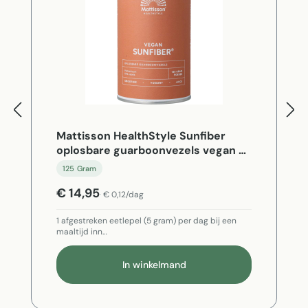
Mattisson HealthStyle Sunfiber
oplosbare guarboonvezels vegan -
125 Gram
125 Gram
€ 14,95
€ 0,12/dag
1 afgestreken eetlepel (5 gram) per dag bij een
maaltijd inn…
In winkelmand