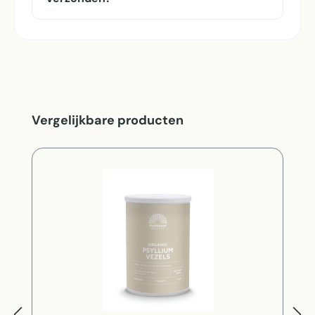
Productgalerij overslaan
Vergelijkbare producten