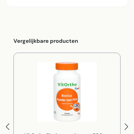
Productgalerij overslaan
Vergelijkbare producten