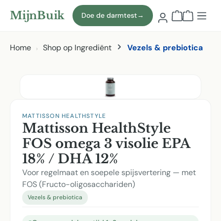
Naar hoofdinhoud
MijnBuik
Doe de darmtest
→
Winkelmand
Home
Shop op Ingrediënt
Vezels & prebiotica
Afbeeldingen overslaan
MATTISSON HEALTHSTYLE
Mattisson HealthStyle
FOS omega 3 visolie EPA
18% / DHA 12%
Voor regelmaat en soepele spijsvertering — met
FOS (Fructo-oligosacchariden)
Vezels & prebiotica