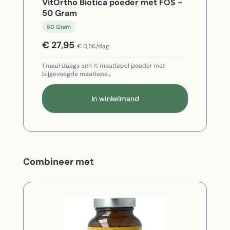
VitOrtho Biotica poeder met FOS -
50 Gram
50 Gram
€ 27,95
€ 0,56/dag
1 maal daags een ½ maatlepel poeder met
bijgevoegde maatlepe…
In winkelmand
Productgalerij overslaan
Combineer met