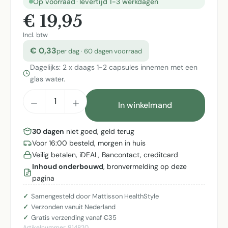
Op voorraad
·
levertijd 1-3 werkdagen
€ 19,95
Incl. btw
€ 0,33
per dag · 60 dagen voorraad
Dagelijks: 2 x daags 1-2 capsules innemen met een
glas water.
Producthoeveelheid: Voer de gewenste h
In winkelmand
30 dagen
niet goed, geld terug
Voor 16:00 besteld, morgen in huis
Veilig betalen, iDEAL, Bancontact, creditcard
Inhoud onderbouwd
, bronvermelding op deze
pagina
Samengesteld door Mattisson HealthStyle
Verzonden vanuit Nederland
Gratis verzending vanaf €35
Artikelnummer:
914820