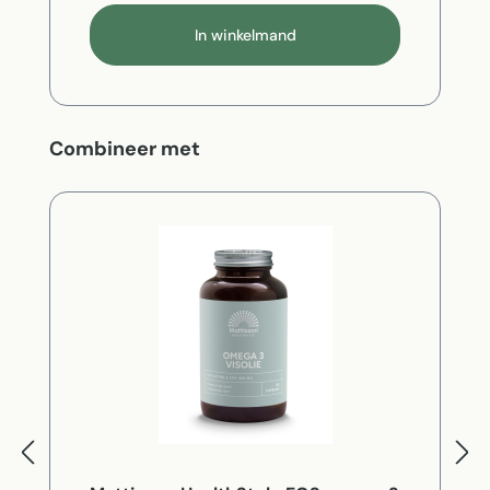
In winkelmand
Productgalerij overslaan
Combineer met