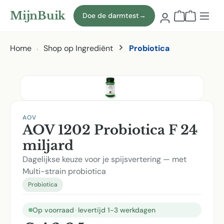
Naar hoofdinhoud
MijnBuik
Doe de darmtest
→
Winkelmand
Home
Shop op Ingrediënt
Probiotica
Afbeeldingen overslaan
AOV
AOV 1202 Probiotica F 24
miljard
Dagelijkse keuze voor je spijsvertering — met
Multi-strain probiotica
Probiotica
Op voorraad
·
levertijd 1-3 werkdagen