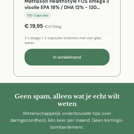
Mattisson HealthStyle FOS omega 3
visolie EPA 18% / DHA 12% - 120
Capsules
120 Capsules
€ 19,95
€ 0,17/dag
2 x daags 1-2 capsules innemen met een glas
water.
In winkelmand
Geen spam, alleen wat je echt wilt
weten
Wetenschappelijk onderbouwde tips over
darmgezondheid, één keer per maand. Geen kortings-
bombardement.