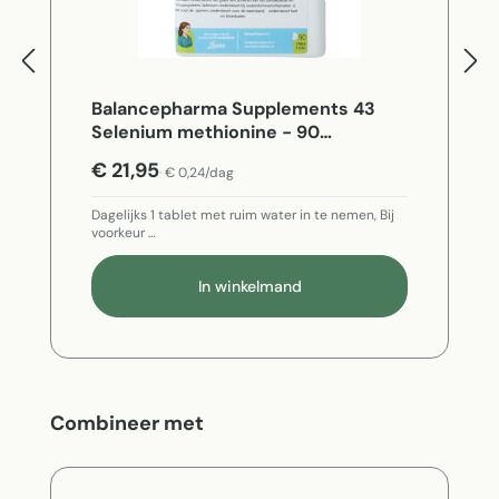
Balancepharma Supplements 43
Selenium methionine - 90
Vegetarische capsules
€ 21,95
€ 0,24/dag
Dagelijks 1 tablet met ruim water in te nemen, Bij
voorkeur …
In winkelmand
Productgalerij overslaan
Combineer met