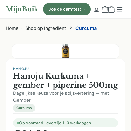
Naar hoofdinhoud
MijnBuik
Doe de darmtest
→
Winkelmand
Home
Shop op Ingrediënt
Curcuma
Afbeeldingen overslaan
HANOJU
Hanoju Kurkuma +
gember + piperine 500mg
Dagelijkse keuze voor je spijsvertering — met
Gember
Curcuma
Op voorraad
·
levertijd 1-3 werkdagen