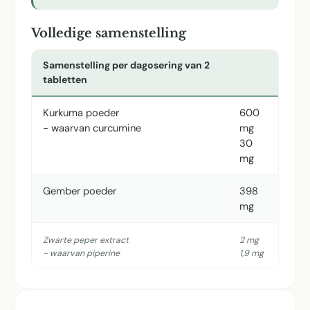
Volledige samenstelling
Samenstelling per dagosering van 2
tabletten
Kurkuma poeder
600
- waarvan curcumine
mg
30
mg
Gember poeder
398
mg
Zwarte peper extract
2 mg
- waarvan piperine
1,9 mg