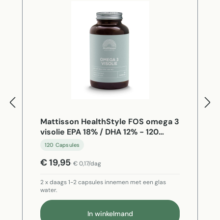
Mattisson HealthStyle FOS omega 3
visolie EPA 18% / DHA 12% - 120
Capsules
120 Capsules
€ 19,95
€ 0,17/dag
2 x daags 1-2 capsules innemen met een glas
water.
In winkelmand