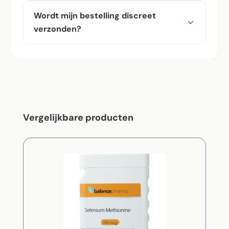
Wordt mijn bestelling discreet
verzonden?
Productgalerij overslaan
Vergelijkbare producten