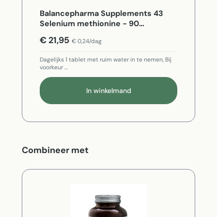
Balancepharma Supplements 43
Selenium methionine - 90
Vegetarische capsules
€ 21,95
€ 0,24/dag
Dagelijks 1 tablet met ruim water in te nemen, Bij
voorkeur …
In winkelmand
Productgalerij overslaan
Combineer met