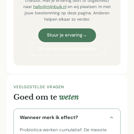
chatbot. Mail je ervaring (kort of uitgebreid)
naar
hallo@mijnbuik.nl
en wij plaatsen 'm met
jouw toestemming op deze pagina. Anderen
helpen elkaar zo verder.
Stuur je ervaring
→
Of via het contactformulier
VEELGESTELDE VRAGEN
Goed om te
weten
Wanneer merk ik effect?
Probiotica werken cumulatief. De meeste