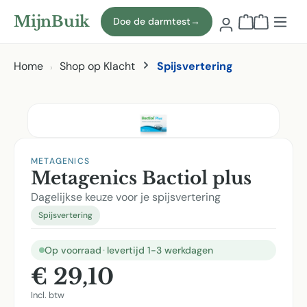
Naar hoofdinhoud
MijnBuik
Doe de darmtest
→
Winkelmand
Home
Shop op Klacht
Spijsvertering
Afbeeldingen overslaan
METAGENICS
Metagenics Bactiol plus
Dagelijkse keuze voor je spijsvertering
Spijsvertering
Op voorraad
·
levertijd 1-3 werkdagen
€ 29,10
Incl. btw