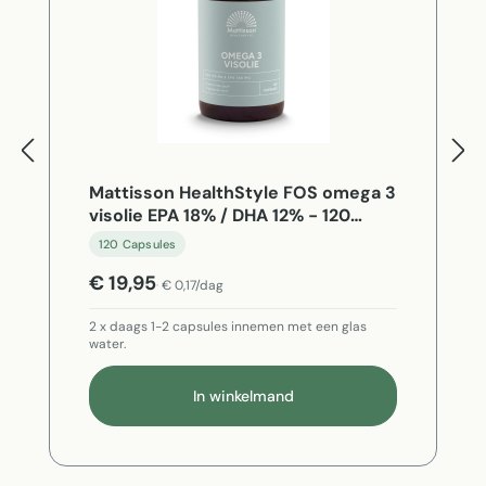
Mattisson HealthStyle FOS omega 3
visolie EPA 18% / DHA 12% - 120
Capsules
120 Capsules
€ 19,95
€ 0,17/dag
2 x daags 1-2 capsules innemen met een glas
water.
In winkelmand