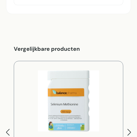
Productgalerij overslaan
Vergelijkbare producten