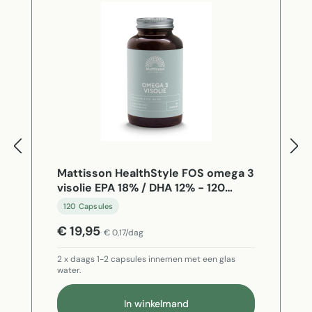
Mattisson HealthStyle FOS omega 3
visolie EPA 18% / DHA 12% - 120
Capsules
120 Capsules
€ 19,95
€ 0,17/dag
2 x daags 1-2 capsules innemen met een glas
water.
In winkelmand