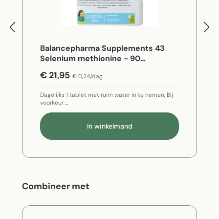
Balancepharma Supplements 43
Selenium methionine - 90
Vegetarische capsules
€ 21,95
€ 0,24/dag
Dagelijks 1 tablet met ruim water in te nemen, Bij
voorkeur …
In winkelmand
Productgalerij overslaan
Combineer met