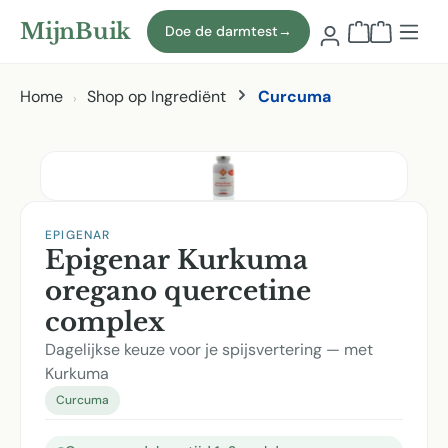
Naar hoofdinhoud
MijnBuik
Doe de darmtest
→
Winkelmand
Home
Shop op Ingrediënt
Curcuma
Afbeeldingen overslaan
EPIGENAR
Epigenar Kurkuma
oregano quercetine
complex
Dagelijkse keuze voor je spijsvertering — met
Kurkuma
Curcuma