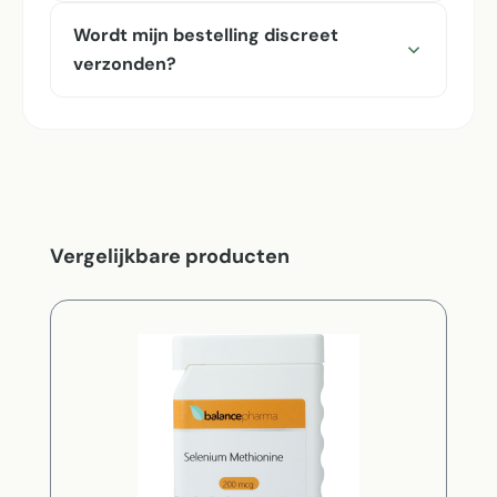
Wordt mijn bestelling discreet
verzonden?
Productgalerij overslaan
Vergelijkbare producten