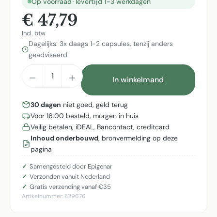
Op voorraad
·
levertijd 1-3 werkdagen
€ 47,79
Incl. btw
Dagelijks: 3x daags 1-2 capsules, tenzij anders
geadviseerd.
Producthoeveelheid: Voer de gewenste h
In winkelmand
30 dagen
niet goed, geld terug
Voor 16:00 besteld, morgen in huis
Veilig betalen, iDEAL, Bancontact, creditcard
Inhoud onderbouwd
, bronvermelding op deze
pagina
Samengesteld door Epigenar
Verzonden vanuit Nederland
Gratis verzending vanaf €35
Artikelnummer:
829676