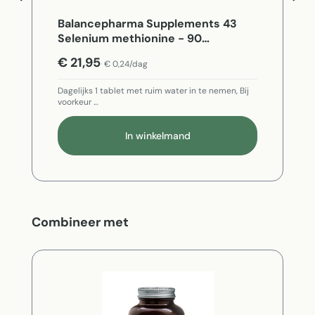
Balancepharma Supplements 43
Selenium methionine - 90
Vegetarische capsules
€ 21,95
€ 0,24/dag
Dagelijks 1 tablet met ruim water in te nemen, Bij
voorkeur …
In winkelmand
Productgalerij overslaan
Combineer met