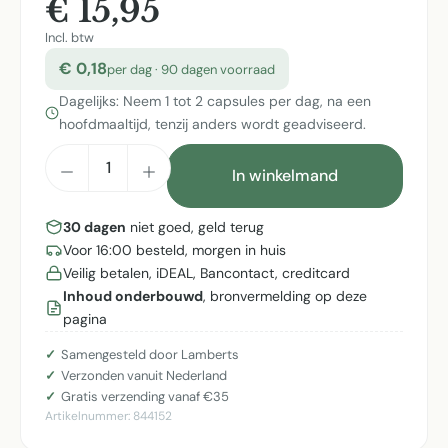
€ 15,95
Incl. btw
€ 0,18
per dag · 90 dagen voorraad
Dagelijks: Neem 1 tot 2 capsules per dag, na een
hoofdmaaltijd, tenzij anders wordt geadviseerd.
Producthoeveelheid: Voer de gewenste h
In winkelmand
30 dagen
niet goed, geld terug
Voor 16:00 besteld, morgen in huis
Veilig betalen, iDEAL, Bancontact, creditcard
Inhoud onderbouwd
, bronvermelding op deze
pagina
Samengesteld door Lamberts
Verzonden vanuit Nederland
Gratis verzending vanaf €35
Artikelnummer:
844152