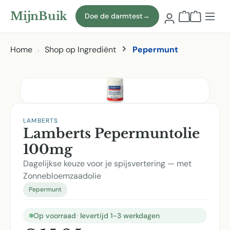
Naar hoofdinhoud
MijnBuik
Doe de darmtest
→
Winkelmand
Home
Shop op Ingrediënt
Pepermunt
Afbeeldingen overslaan
LAMBERTS
Lamberts Pepermuntolie
100mg
Dagelijkse keuze voor je spijsvertering — met
Zonnebloemzaadolie
Pepermunt
Op voorraad
·
levertijd 1-3 werkdagen