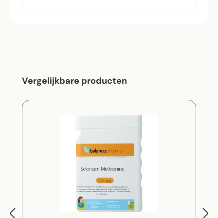
Productgalerij overslaan
Vergelijkbare producten