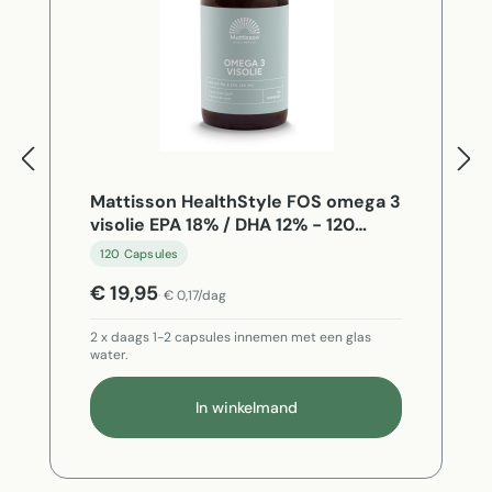
Mattisson HealthStyle FOS omega 3
visolie EPA 18% / DHA 12% - 120
Capsules
120 Capsules
€ 19,95
€ 0,17/dag
2 x daags 1-2 capsules innemen met een glas
water.
In winkelmand