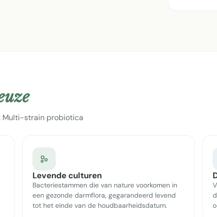
keuze
 Multi-strain probiotica
Levende culturen
D
Bacteriestammen die van nature voorkomen in
V
.
een gezonde darmflora, gegarandeerd levend
d
tot het einde van de houdbaarheidsdatum.
o