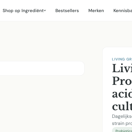
Shop op Ingrediënt
Bestsellers
Merken
Kennisb
LIVING G
Liv
Pro
aci
cul
Dagelijks
strain pr
Probiotic