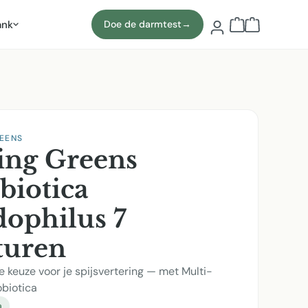
ank
Doe de darmtest
→
Winkelmand b
REENS
ing Greens
biotica
dophilus 7
turen
e keuze voor je spijsvertering — met Multi-
obiotica
a