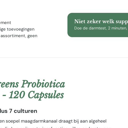
Niet zeker welk sup
lement
Doe de darmtest, 2 minuten,
ige toevoegingen
 assortiment, geen
eens Probiotica
n - 120 Capsules
lus 7 culturen
 een soepel maagdarmkanaal draagt bij aan algeheel