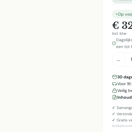
Op voo
€ 3
Incl. btw
Dagelijk
een tot 
Produ
30 dag
Voor 16
Veilig 
Inhoud
Samenges
Verzonde
Gratis v
Artikelnum