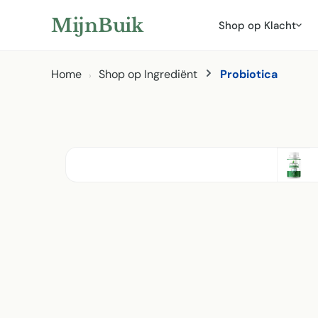
ar hoofdinhoud
Naar zoeken
Naar hoofdnavigatie
MijnBuik
Shop op Klacht
Home
Shop op Ingrediënt
Probiotica
Afbeeldingen overslaan