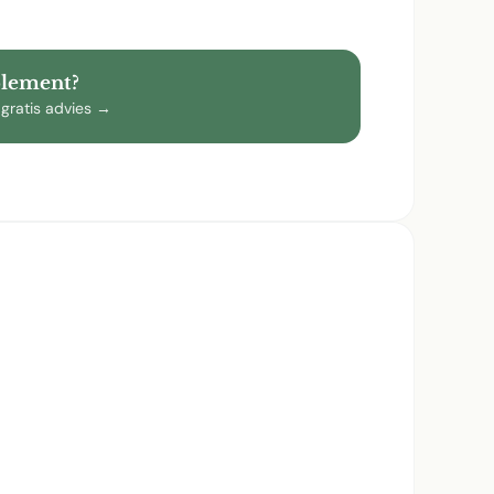
plement?
 gratis advies →