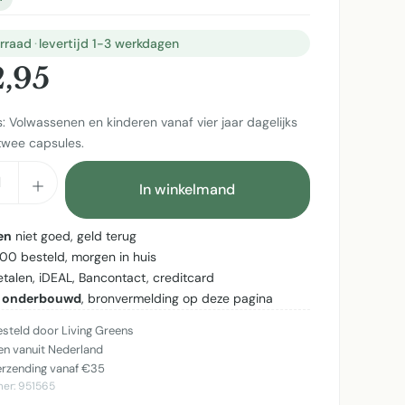
rraad
·
levertijd 1-3 werkdagen
2,95
s: Volwassenen en kinderen vanaf vier jaar dagelijks
twee capsules.
cthoeveelheid: Voer de gewenste hoeveel
In winkelmand
en
niet goed, geld terug
:00 besteld, morgen in huis
betalen, iDEAL, Bancontact, creditcard
 onderbouwd
, bronvermelding op deze pagina
teld door Living Greens
n vanuit Nederland
erzending vanaf €35
mer:
951565