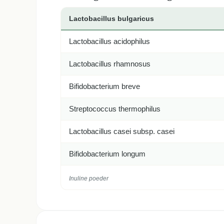
Lactobacillus bulgaricus
Lactobacillus acidophilus
Lactobacillus rhamnosus
Bifidobacterium breve
Streptococcus thermophilus
Lactobacillus casei subsp. casei
Bifidobacterium longum
Inuline poeder