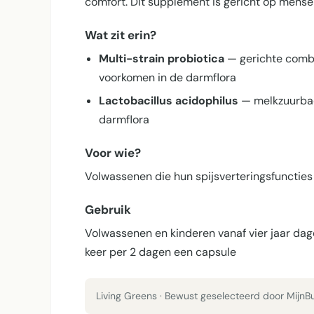
comfort. Dit supplement is gericht op mensen
Wat zit erin?
Multi-strain probiotica
— gerichte combi
voorkomen in de darmflora
Lactobacillus acidophilus
— melkzuurbact
darmflora
Voor wie?
Volwassenen die hun spijsverterings­functies
Gebruik
Volwassenen en kinderen vanaf vier jaar dagel
keer per 2 dagen een capsule
Living Greens · Bewust geselecteerd door MijnBu