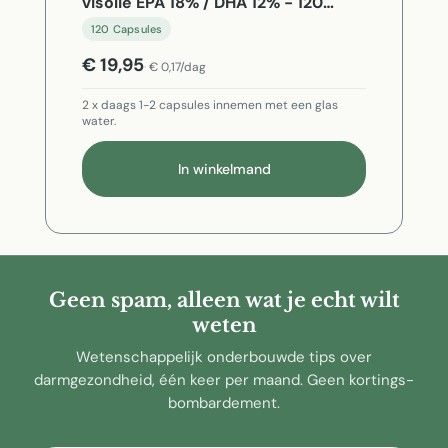
visolie EPA 18% / DHA 12% - 120
Capsules
120 Capsules
€ 19,95
€ 0,17/dag
2 x daags 1-2 capsules innemen met een glas
water.
In winkelmand
Geen spam, alleen wat je echt wilt
weten
Wetenschappelijk onderbouwde tips over
darmgezondheid, één keer per maand. Geen kortings-
bombardement.