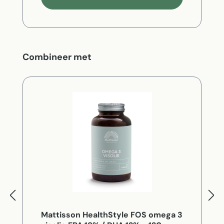
Productgalerij overslaan
Combineer met
Mattisson HealthStyle FOS omega 3