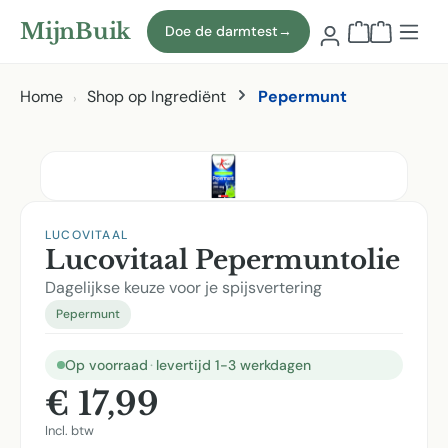
Naar hoofdinhoud
MijnBuik
Doe de darmtest
→
Winkelmand
Home
Shop op Ingrediënt
Pepermunt
Afbeeldingen overslaan
LUCOVITAAL
Lucovitaal Pepermuntolie
Dagelijkse keuze voor je spijsvertering
Pepermunt
Op voorraad
·
levertijd 1-3 werkdagen
€ 17,99
Incl. btw