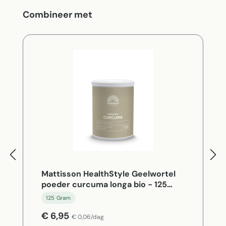
Productgalerij overslaan
Combineer met
Mattisson HealthStyle Geelwortel
poeder curcuma longa bio - 125
Gram
125 Gram
€ 6,95
€ 0,06/dag