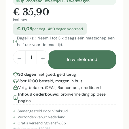
Op voorraad
·
levertijd 1-3 werkdagen
€ 35,90
Incl. btw
€ 0,08
per dag · 450 dagen voorraad
Dagelijks: : Neem 1 tot 3 x daags één maatschep een
half uur voor de maaltijd.
Producthoeveelheid: Voer de gewenste h
In winkelmand
30 dagen
niet goed, geld terug
Voor 16:00 besteld, morgen in huis
Veilig betalen, iDEAL, Bancontact, creditcard
Inhoud onderbouwd
, bronvermelding op deze
pagina
Samengesteld door Vitakruid
Verzonden vanuit Nederland
Gratis verzending vanaf €35
Artikelnummer:
829014