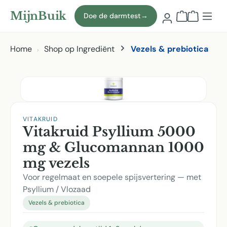
Naar hoofdinhoud
MijnBuik
Doe de darmtest
→
Winkelmand
Home
Shop op Ingrediënt
Vezels & prebiotica
Afbeeldingen overslaan
VITAKRUID
Vitakruid Psyllium 5000
mg & Glucomannan 1000
mg vezels
Voor regelmaat en soepele spijsvertering — met
Psyllium / Vlozaad
Vezels & prebiotica