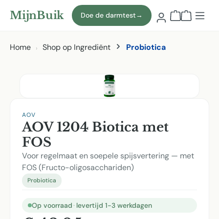
Naar hoofdinhoud
MijnBuik
Doe de darmtest
→
Winkelmand
Home
Shop op Ingrediënt
Probiotica
Afbeeldingen overslaan
AOV
AOV 1204 Biotica met
FOS
Voor regelmaat en soepele spijsvertering — met
FOS (Fructo-oligosacchariden)
Probiotica
Op voorraad
·
levertijd 1-3 werkdagen