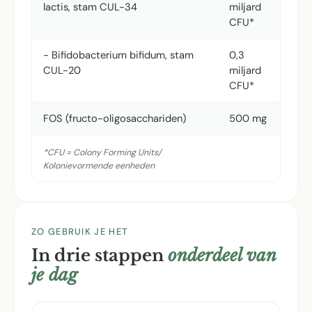
lactis, stam CUL-34
miljard
CFU*
- Bifidobacterium bifidum, stam
0,3
CUL-20
miljard
CFU*
FOS (fructo-oligosacchariden)
500 mg
*CFU = Colony Forming Units/
Kolonievormende eenheden
ZO GEBRUIK JE HET
In drie stappen
onderdeel van
je dag