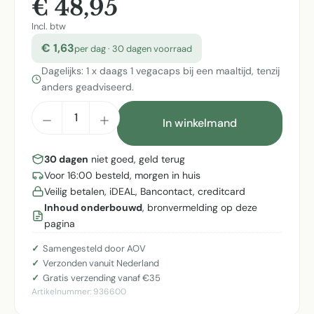
€ 48,95
Incl. btw
€ 1,63
per dag · 30 dagen voorraad
Dagelijks: 1 x daags 1 vegacaps bij een maaltijd, tenzij
anders geadviseerd.
Producthoeveelheid: Voer de gewenste h
In winkelmand
30 dagen
niet goed, geld terug
Voor 16:00 besteld, morgen in huis
Veilig betalen, iDEAL, Bancontact, creditcard
Inhoud onderbouwd
, bronvermelding op deze
pagina
Samengesteld door AOV
Verzonden vanuit Nederland
Gratis verzending vanaf €35
Artikelnummer:
936600