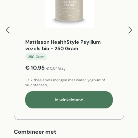
Mattisson HealthStyle Psyllium
vezels bio - 250 Gram
250 Gram
€ 10,95
€ 0,04/dag
1 à 2 theelepels mengen met water, yoghurt of
vruchtensap, l…
In winkelmand
Productgalerij overslaan
Combineer met