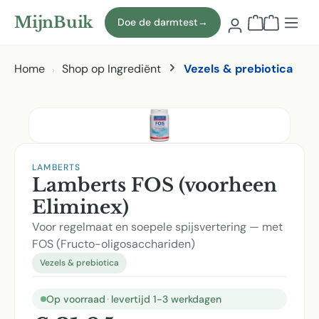
Naar hoofdinhoud
MijnBuik
Doe de darmtest
→
Winkelmand
Home
Shop op Ingrediënt
Vezels & prebiotica
Afbeeldingen overslaan
LAMBERTS
Lamberts FOS (voorheen
Eliminex)
Voor regelmaat en soepele spijsvertering — met
FOS (Fructo-oligosacchariden)
Vezels & prebiotica
Op voorraad
·
levertijd 1-3 werkdagen