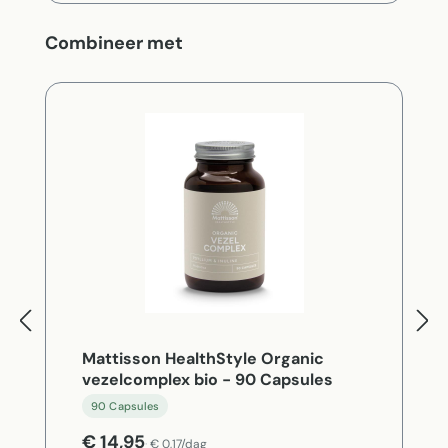
Productgalerij overslaan
Combineer met
Mattisson HealthStyle Organic
vezelcomplex bio - 90 Capsules
90 Capsules
€ 14,95
€ 0,17/dag