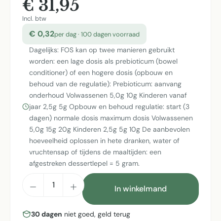
€ 31,95
Incl. btw
€ 0,32
per dag · 100 dagen voorraad
Dagelijks: FOS kan op twee manieren gebruikt
worden: een lage dosis als prebioticum (bowel
conditioner) of een hogere dosis (opbouw en
behoud van de regulatie): Prebioticum: aanvang
onderhoud Volwassenen 5,0g 10g Kinderen vanaf
jaar 2,5g 5g Opbouw en behoud regulatie: start (3
dagen) normale dosis maximum dosis Volwassenen
5,0g 15g 20g Kinderen 2,5g 5g 10g De aanbevolen
hoeveelheid oplossen in hete dranken, water of
vruchtensap of tijdens de maaltijden: een
afgestreken dessertlepel = 5 gram.
Producthoeveelheid: Voer de gewenste h
In winkelmand
30 dagen
niet goed, geld terug