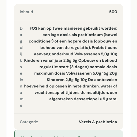
Inhoud
500
D
FOS kan op twee manieren gebruikt worden:
a
een lage dosis als prebioticum (bowel
g
conditioner) of een hogere dosis (opbouw en
el
behoud van de regulatie): Prebioticum:
ij
aanvang onderhoud Volwassenen 5,0g 10g
k
Kinderen vanaf jaar 2,5g 5g Opbouw en behoud
s
regulatie: start (3 dagen) normale dosis
e
maximum dosis Volwassenen 5,0g 15g 20g
in
Kinderen 2,5g 5g 10g De aanbevolen
n
hoeveelheid oplossen in hete dranken, water of
a
vruchtensap of tijdens de maaltijden: een
m
afgestreken dessertlepel = 5 gram.
e
Categorie
Vezels & prebiotica