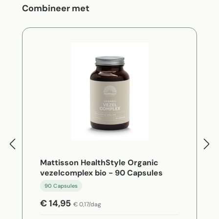
Productgalerij overslaan
Combineer met
Mattisson HealthStyle Organic
vezelcomplex bio - 90 Capsules
90 Capsules
€ 14,95
€ 0,17/dag