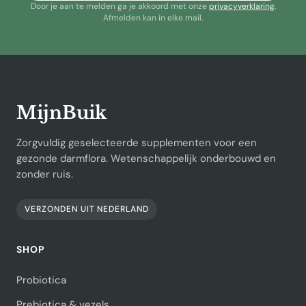
Door je aan te melden ga je akkoord met onze
privacyverklaring
.
Afmelden kan in elke mail.
MijnBuik
Zorgvuldig geselecteerde supplementen voor een
gezonde darmflora. Wetenschappelijk onderbouwd en
zonder ruis.
VERZONDEN UIT NEDERLAND
SHOP
Probiotica
Prebiotica & vezels