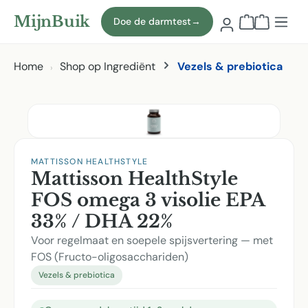
Naar hoofdinhoud
MijnBuik
Doe de darmtest
→
Winkelmand
Home
Shop op Ingrediënt
Vezels & prebiotica
Afbeeldingen overslaan
MATTISSON HEALTHSTYLE
Mattisson HealthStyle
FOS omega 3 visolie EPA
33% / DHA 22%
Voor regelmaat en soepele spijsvertering — met
FOS (Fructo-oligosacchariden)
Vezels & prebiotica