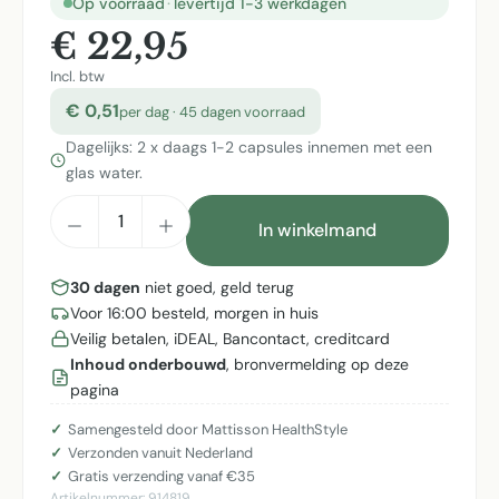
Op voorraad
·
levertijd 1-3 werkdagen
€ 22,95
Incl. btw
€ 0,51
per dag · 45 dagen voorraad
Dagelijks: 2 x daags 1-2 capsules innemen met een
glas water.
Producthoeveelheid: Voer de gewenste h
In winkelmand
30 dagen
niet goed, geld terug
Voor 16:00 besteld, morgen in huis
Veilig betalen, iDEAL, Bancontact, creditcard
Inhoud onderbouwd
, bronvermelding op deze
pagina
Samengesteld door Mattisson HealthStyle
Verzonden vanuit Nederland
Gratis verzending vanaf €35
Artikelnummer:
914819