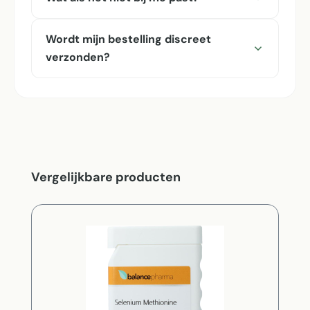
Wordt mijn bestelling discreet
verzonden?
Productgalerij overslaan
Vergelijkbare producten