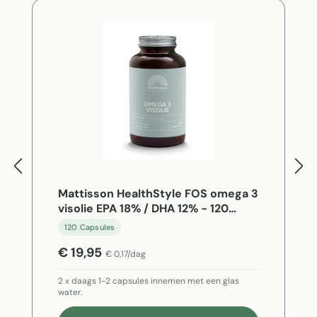
Mattisson HealthStyle FOS omega 3
visolie EPA 18% / DHA 12% - 120
Capsules
120 Capsules
€ 19,95
€ 0,17/dag
2 x daags 1-2 capsules innemen met een glas
water.