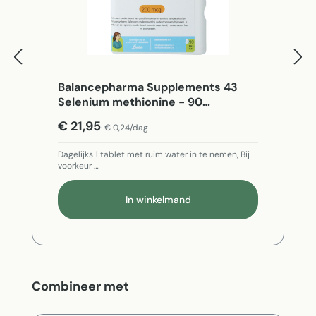
Balancepharma Supplements 43
Selenium methionine - 90
Vegetarische capsules
€ 21,95
€ 0,24/dag
Dagelijks 1 tablet met ruim water in te nemen, Bij
voorkeur …
In winkelmand
Productgalerij overslaan
Combineer met