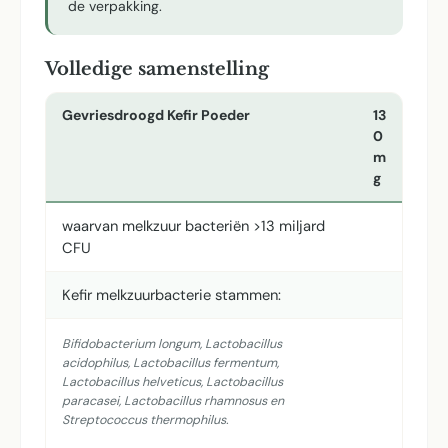
de verpakking.
Volledige samenstelling
Gevriesdroogd Kefir Poeder
13
0
m
g
waarvan melkzuur bacteriën >13 miljard
CFU
Kefir melkzuurbacterie stammen:
Bifidobacterium longum, Lactobacillus
acidophilus, Lactobacillus fermentum,
Lactobacillus helveticus, Lactobacillus
paracasei, Lactobacillus rhamnosus en
Streptococcus thermophilus.