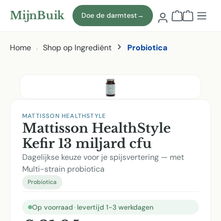
Naar hoofdinhoud
MijnBuik
Doe de darmtest
→
Winkelmand
Home
Shop op Ingrediënt
Probiotica
Afbeeldingen overslaan
MATTISSON HEALTHSTYLE
Mattisson HealthStyle
Kefir 13 miljard cfu
Dagelijkse keuze voor je spijsvertering — met
Multi-strain probiotica
Probiotica
Op voorraad
·
levertijd 1-3 werkdagen