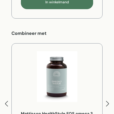
In winkelmand
Productgalerij overslaan
Combineer met
Mattisson HealthStyle FOS omega 3