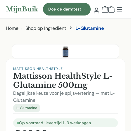
Naar hoofdinhoud
MijnBuik
Doe de darmtest
→
Winkelmand
Home
Shop op Ingrediënt
L-Glutamine
Afbeeldingen overslaan
MATTISSON HEALTHSTYLE
Mattisson HealthStyle L-
Glutamine 500mg
Dagelijkse keuze voor je spijsvertering — met L-
Glutamine
L-Glutamine
Op voorraad
·
levertijd 1-3 werkdagen