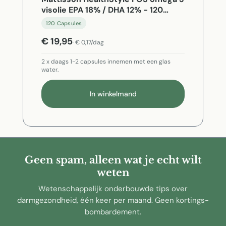
visolie EPA 18% / DHA 12% - 120
Capsules
120 Capsules
€ 19,95
€ 0,17/dag
2 x daags 1-2 capsules innemen met een glas
water.
In winkelmand
Geen spam, alleen wat je echt wilt
weten
Wetenschappelijk onderbouwde tips over
darmgezondheid, één keer per maand. Geen kortings-
bombardement.