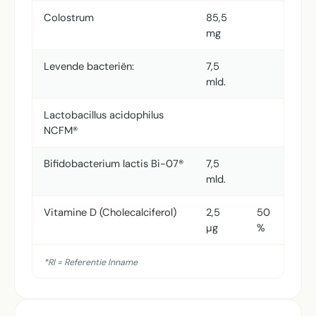
Colostrum
85,5
mg
Levende bacteriën:
7,5
mld.
Lactobacillus acidophilus
NCFM®
Bifidobacterium lactis Bi-07®
7,5
mld.
Vitamine D (Cholecalciferol)
2,5
50
µg
%
*RI = Referentie Inname