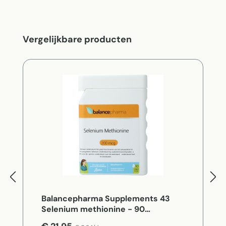
Productgalerij overslaan
Vergelijkbare producten
Balancepharma Supplements 43
Selenium methionine - 90
Vegetarische capsules