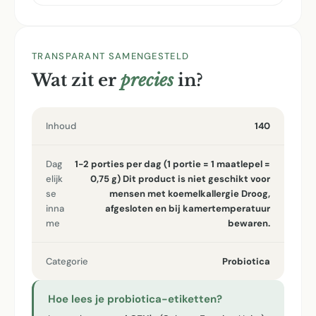
TRANSPARANT SAMENGESTELD
Wat zit er
precies
in?
Inhoud
140
Dag
1-2 porties per dag (1 portie = 1 maatlepel =
elijk
0,75 g) Dit product is niet geschikt voor
se
mensen met koemelkallergie Droog,
inna
afgesloten en bij kamertemperatuur
me
bewaren.
Categorie
Probiotica
Hoe lees je probiotica-etiketten?