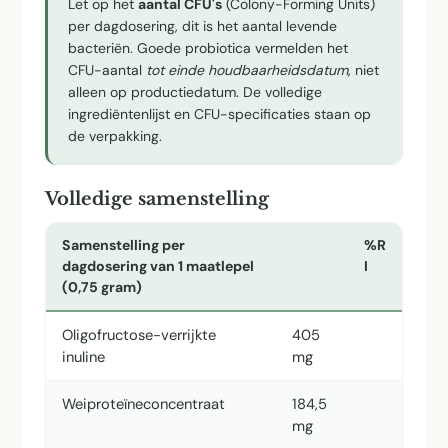
Let op het
aantal CFU's
(Colony-Forming Units)
per dagdosering, dit is het aantal levende
bacteriën. Goede probiotica vermelden het
CFU-aantal
tot einde houdbaarheidsdatum
, niet
alleen op productiedatum. De volledige
ingrediëntenlijst en CFU-specificaties staan op
de verpakking.
Volledige samenstelling
Samenstelling per
%R
dagdosering van 1 maatlepel
I
(0,75 gram)
Oligofructose-verrijkte
405
inuline
mg
Weiproteïneconcentraat
184,5
mg