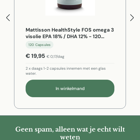
Mattisson HealthStyle FOS omega 3
visolie EPA 18% / DHA 12% - 120
Capsules
120 Capsules
€ 19,95
€ 0,17/dag
2 x daags 1-2 capsules innemen met een glas
water.
In winkelmand
Geen spam, alleen wat je echt wilt
weten