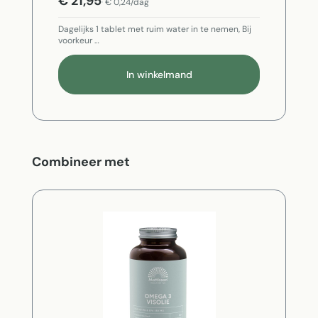
€ 21,95
€ 0,24/dag
Dagelijks 1 tablet met ruim water in te nemen, Bij
voorkeur …
In winkelmand
Productgalerij overslaan
Combineer met