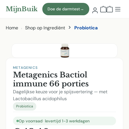
Naar hoofdinhoud
MijnBuik
Doe de darmtest
→
Winkelmand
Home
Shop op Ingrediënt
Probiotica
Afbeeldingen overslaan
METAGENICS
Metagenics Bactiol
immune 66 porties
Dagelijkse keuze voor je spijsvertering — met
Lactobacillus acidophilus
Probiotica
Op voorraad
·
levertijd 1-3 werkdagen