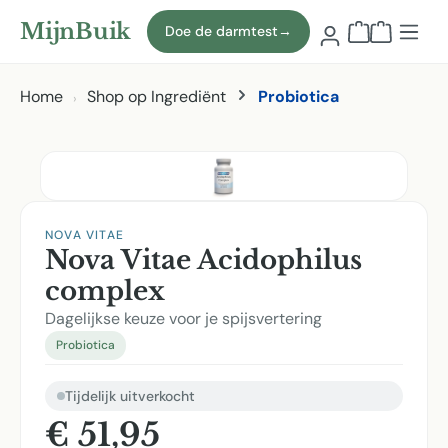
Naar hoofdinhoud
MijnBuik
Doe de darmtest
→
Winkelmand
Home
Shop op Ingrediënt
Probiotica
Afbeeldingen overslaan
NOVA VITAE
Nova Vitae Acidophilus
complex
Dagelijkse keuze voor je spijsvertering
Probiotica
Tijdelijk uitverkocht
€ 51,95