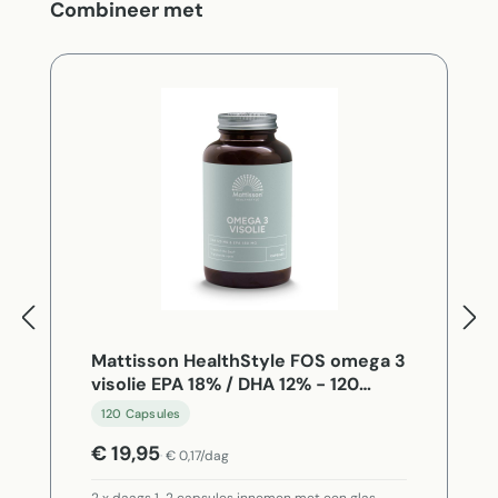
Productgalerij overslaan
Combineer met
Mattisson HealthStyle FOS omega 3
visolie EPA 18% / DHA 12% - 120
Capsules
120 Capsules
€ 19,95
€ 0,17/dag
2 x daags 1-2 capsules innemen met een glas