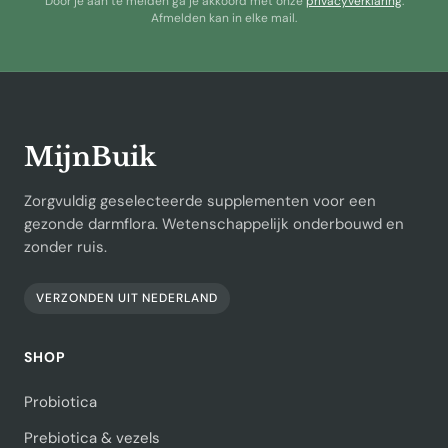
Door je aan te melden ga je akkoord met onze
privacyverklaring
.
Afmelden kan in elke mail.
MijnBuik
Zorgvuldig geselecteerde supplementen voor een
gezonde darmflora. Wetenschappelijk onderbouwd en
zonder ruis.
VERZONDEN UIT NEDERLAND
SHOP
Probiotica
Prebiotica & vezels