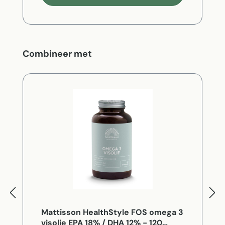
Productgalerij overslaan
Combineer met
Mattisson HealthStyle FOS omega 3
visolie EPA 18% / DHA 12% - 120