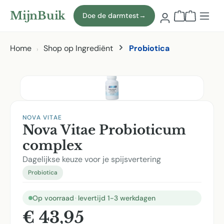
Naar hoofdinhoud
MijnBuik
Doe de darmtest
→
Winkelmand
Home
Shop op Ingrediënt
Probiotica
Afbeeldingen overslaan
NOVA VITAE
Nova Vitae Probioticum
complex
Dagelijkse keuze voor je spijsvertering
Probiotica
Op voorraad
·
levertijd 1-3 werkdagen
€ 43,95