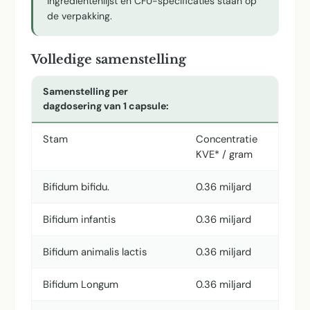
ingrediëntenlijst en CFU-specificaties staan op
de verpakking.
Volledige samenstelling
Samenstelling per
dagdosering van 1 capsule:
Stam
Concentratie
KVE* / gram
Bifidum bifidu.
0.36 miljard
Bifidum infantis
0.36 miljard
Bifidum animalis lactis
0.36 miljard
Bifidum Longum
0.36 miljard