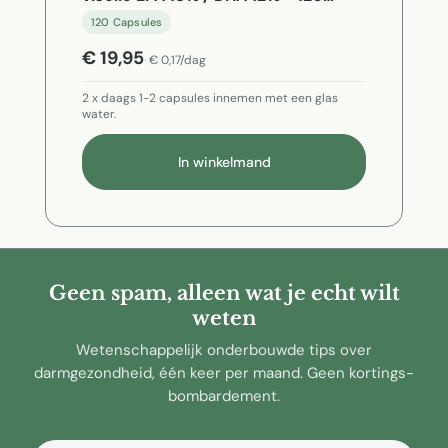
Capsules
120 Capsules
€ 19,95
€ 0,17/dag
2 x daags 1-2 capsules innemen met een glas
water.
In winkelmand
Geen spam, alleen wat je echt wilt
weten
Wetenschappelijk onderbouwde tips over
darmgezondheid, één keer per maand. Geen kortings-
bombardement.