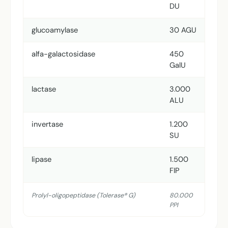
DU
glucoamylase
30 AGU
alfa-galactosidase
450
GalU
lactase
3.000
ALU
invertase
1.200
SU
lipase
1.500
FIP
Prolyl-oligopeptidase (Tolerase® G)
80.000
PPI