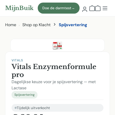
Naar hoofdinhoud
MijnBuik
Doe de darmtest
→
Winkelmand
Home
Shop op Klacht
Spijsvertering
Afbeeldingen overslaan
VITALS
Vitals Enzymenformule
pro
Dagelijkse keuze voor je spijsvertering — met
Lactase
Spijsvertering
Tijdelijk uitverkocht