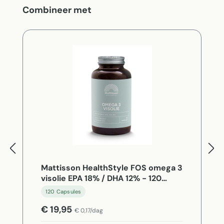
Productgalerij overslaan
Combineer met
Mattisson HealthStyle FOS omega 3
visolie EPA 18% / DHA 12% - 120
Capsules
120 Capsules
€ 19,95
€ 0,17/dag