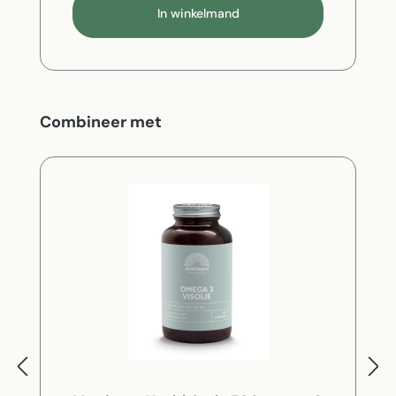
In winkelmand
Productgalerij overslaan
Combineer met