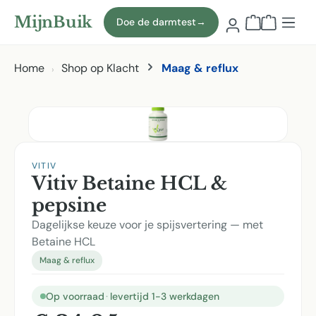
Naar hoofdinhoud
MijnBuik
Doe de darmtest
→
Winkelmand
Home
Shop op Klacht
Maag & reflux
Afbeeldingen overslaan
VITIV
Vitiv Betaine HCL &
pepsine
Dagelijkse keuze voor je spijsvertering — met
Betaine HCL
Maag & reflux
Op voorraad
·
levertijd 1-3 werkdagen