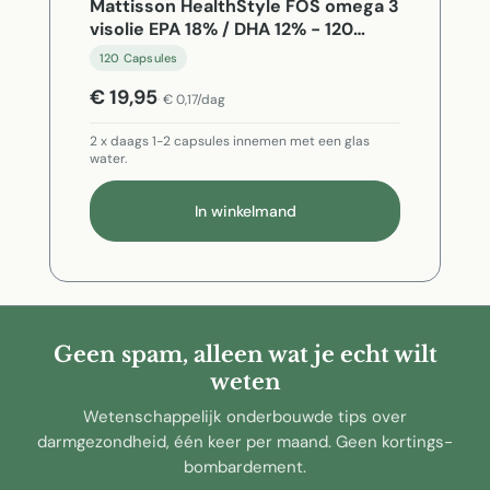
Mattisson HealthStyle FOS omega 3
visolie EPA 18% / DHA 12% - 120
Capsules
120 Capsules
€ 19,95
€ 0,17/dag
2 x daags 1-2 capsules innemen met een glas
water.
In winkelmand
Geen spam, alleen wat je echt wilt
weten
Wetenschappelijk onderbouwde tips over
darmgezondheid, één keer per maand. Geen kortings-
bombardement.